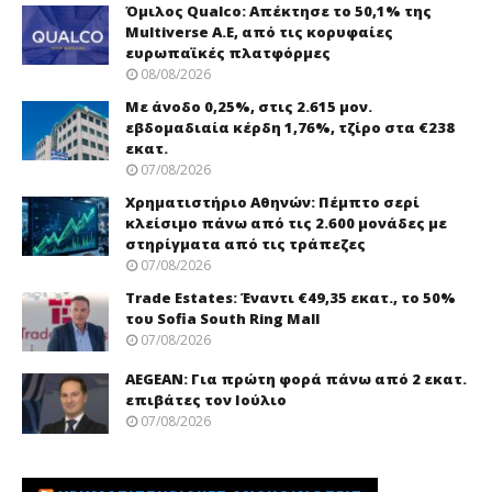
Όμιλος Qualco: Απέκτησε το 50,1% της
Multiverse A.E, από τις κορυφαίες
ευρωπαϊκές πλατφόρμες
08/08/2026
Με άνοδο 0,25%, στις 2.615 μον.
εβδομαδιαία κέρδη 1,76%, τζίρο στα €238
εκατ.
07/08/2026
Χρηματιστήριο Αθηνών: Πέμπτο σερί
κλείσιμο πάνω από τις 2.600 μονάδες με
στηρίγματα από τις τράπεζες
07/08/2026
Trade Εstates: Έναντι €49,35 εκατ., το 50%
του Sofia South Ring Mall
07/08/2026
AEGEAN: Για πρώτη φορά πάνω από 2 εκατ.
επιβάτες τον Ιούλιο
07/08/2026