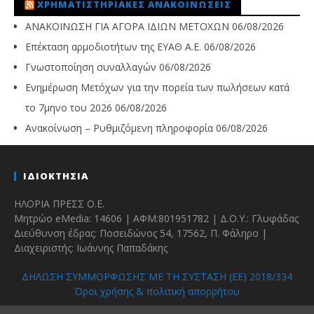
ΧΡΗΜΑΤΙΣΤΗΡΙΑΚΈΣ ΑΝΑΚΟΙΝΏΣΕΙΣ
ΑΝΑΚΟΙΝΩΣΗ ΓΙΑ ΑΓΟΡΑ ΙΔΙΩΝ ΜΕΤΟΧΩΝ
06/08/2026
Επέκταση αρμοδιοτήτων της ΕΥΑΘ Α.Ε.
06/08/2026
Γνωστοποίηση συναλλαγών
06/08/2026
Ενημέρωση Μετόχων για την πορεία των πωλήσεων κατά
το 7μηνο του 2026
06/08/2026
Ανακοίνωση – Ρυθμιζόμενη πληροφορία
06/08/2026
ΙΔΙΟΚΤΗΣΙΑ
ΗΛΟΡΙΑ ΠΡΕΣΣ Ο.Ε.
Μητρώο eMedia: 14606 | ΑΦΜ:801951782 | Δ.Ο.Υ.: Γλυφάδας
Διεύθυνση έδρας: Ποσειδώνος 54, 17562, Π. Φάληρο |
Διαχειριστής: Ιωάννης Παπαδάκης
ΔΗΛΩΣΗ ΣΥΜΜΟΡΦΩΣΗΣ ΜΕ ΤΗ ΣΥΣΤΑΣΗ (ΕΕ) 2018/334
Όροι χρήσης & πολιτική απορρήτου