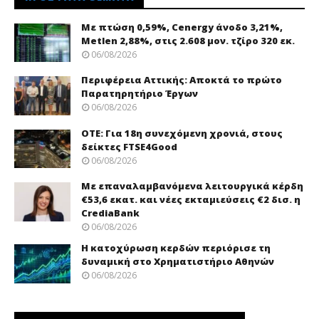
Με πτώση 0,59%, Cenergy άνοδο 3,21%,
Metlen 2,88%, στις 2.608 μον. τζίρο 320 εκ.
06/08/2026
Περιφέρεια Αττικής: Αποκτά το πρώτο
Παρατηρητήριο Έργων
06/08/2026
ΟΤΕ: Για 18η συνεχόμενη χρονιά, στους
δείκτες FTSE4Good
06/08/2026
Με επαναλαμβανόμενα λειτουργικά κέρδη
€53,6 εκατ. και νέες εκταμιεύσεις €2 δισ. η
CrediaBank
06/08/2026
Η κατοχύρωση κερδών περιόρισε τη
δυναμική στο Χρηματιστήριο Αθηνών
06/08/2026