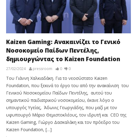
Kaizen Gaming: Ανακαινίζει το Γενικό
Νοσοκομείο Παίδων Πεντέλης,
δημιουργώντας το Kaizen Foundation
27/02/2024
pressroom
0
0
Του Γιάννη Χαλκιαδάκη. Για το νεοσύστατο Kaizen
Foundation, που ξεκινά το έργο του από την ανακαίνιση του
Γενικού Νοσοκομείου Παίδων Πεντέλης, αυτού του
σημαντικού παιδιατρικού νοσοκομείου, έκανε λόγο ο
υπουργός Υγείας, Άδωνις Γεωργιάδης, που μαζί με τον
υφυπουργό Μάριο Θεμιστοκλέους, τον ιδρυτή και CEO της
Kaizen Gaming, Γιώργο Δασκαλάκη και τον πρόεδρο του
Kaizen Foundation, […]