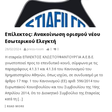
Επίλεκτος: Ανακοίνωση ορισμού νέου
Εσωτερικού Ελεγκτή
28/02/2024
press-room
0
0
Η εταιρεία ΕΠΙΛΕΚΤΟΣ ΚΛΩΣΤΟΫΦΑΝΤΟΥΡΓΙΑ Α.Ε.Β.Ε.
γνωστοποιεί προς το επενδυτικό κοινό, σύμφωνα με τις
παραγράφους 4.1.3.1 και 4.1.3.6 του Κανονισμού του
Χρηματιστηρίου Αθηνών, όπως ισχύει, σε συνδυασμό με το
άρθρο 17 παρ. 1 του Κανονισμού (ΕΕ) αριθ. 596/2014 του
Ευρωπαϊκού Κοινοβουλίου και του Συμβουλίου της 16ης
Απριλίου 2014, ότι το Διοικητικό Συμβούλιο της Εταιρείας
κατά τη […]
READ MORE