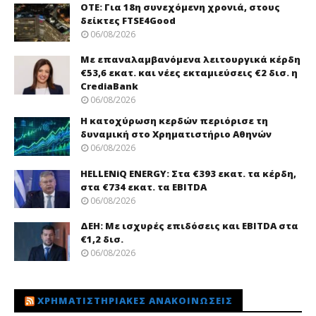
ΟΤΕ: Για 18η συνεχόμενη χρονιά, στους
δείκτες FTSE4Good
06/08/2026
Με επαναλαμβανόμενα λειτουργικά κέρδη
€53,6 εκατ. και νέες εκταμιεύσεις €2 δισ. η
CrediaBank
06/08/2026
Η κατοχύρωση κερδών περιόρισε τη
δυναμική στο Χρηματιστήριο Αθηνών
06/08/2026
HELLENiQ ENERGY: Στα €393 εκατ. τα κέρδη,
στα €734 εκατ. τα EBITDA
06/08/2026
ΔΕΗ: Με ισχυρές επιδόσεις και EBITDA στα
€1,2 δισ.
06/08/2026
ΧΡΗΜΑΤΙΣΤΗΡΙΑΚΈΣ ΑΝΑΚΟΙΝΏΣΕΙΣ