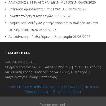
ΑΝΑΚΟΙΝΩΣΗ ΓΙΑ ΑΓΟΡΑ ΙΔΙΩΝ ΜΕΤΟΧΩΝ
06/08/2026
Επέκταση αρμοδιοτήτων της ΕΥΑΘ Α.Ε.
06/08/2026
Γνωστοποίηση συναλλαγών
06/08/2026
Ενημέρωση Μετόχων για την πορεία των πωλήσεων κατά
το 7μηνο του 2026
06/08/2026
Ανακοίνωση – Ρυθμιζόμενη πληροφορία
06/08/2026
ΙΔΙΟΚΤΗΣΙΑ
ΗΛΟΡΙΑ ΠΡΕΣΣ Ο.Ε.
Μητρώο eMedia: 14606 | ΑΦΜ:801951782 | Δ.Ο.Υ.: Γλυφάδας
Διεύθυνση έδρας: Ποσειδώνος 54, 17562, Π. Φάληρο |
Διαχειριστής: Ιωάννης Παπαδάκης
ΔΗΛΩΣΗ ΣΥΜΜΟΡΦΩΣΗΣ ΜΕ ΤΗ ΣΥΣΤΑΣΗ (ΕΕ) 2018/334
Όροι χρήσης & πολιτική απορρήτου
info@metoxes.online