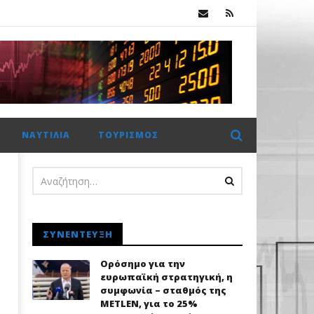
Χρηματιστήριο Αθηνών: Πέμπτο σερί κλείσιμο πάνω από τις 2.600 μονάδες με στηρίγματα από τις τράπεζες
ΝΑΥΤΙΛΊΑ
ΤΟΥΡΙΣΜΌΣ
ΣΥΝΈΝΤΕΥΞΗ
Ορόσημο για την
ευρωπαϊκή στρατηγική, η
συμφωνία – σταθμός της
METLEN, για το 25%