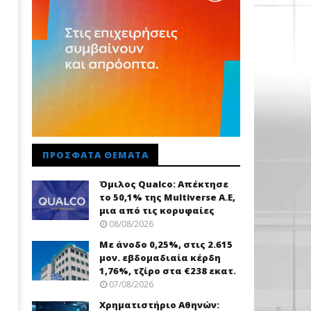
ΠΡΌΣΦΑΤΑ ΘΈΜΑΤΑ
Όμιλος Qualco: Απέκτησε
το 50,1% της Multiverse A.E,
μια από τις κορυφαίες
08/08/2026
Με άνοδο 0,25%, στις 2.615
μον. εβδομαδιαία κέρδη
1,76%, τζίρο στα €238 εκατ.
07/08/2026
Χρηματιστήριο Αθηνών: