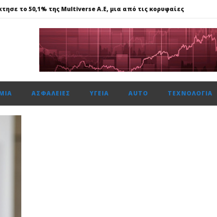
τησε το 50,1% της Multiverse A.E, μια από τις κορυφαίες
615 μον. εβδομαδιαία κέρδη 1,76%, τζίρο στα €238 εκατ.
ναντι €49,35 εκατ., το 50% του Sofia South Ring Mall
ώτη φορά πάνω από 2 εκατ. επιβάτες τον Ιούλιο
ΜΊΑ
ΑΣΦΆΛΕΙΕΣ
ΥΓΕΊΑ
AUTO
ΤΕΧΝΟΛΟΓΊΑ
τησε το 50,1% της Multiverse A.E, μια από τις κορυφαίες