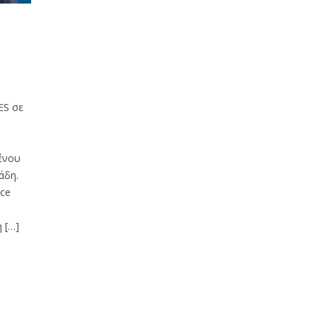
ES σε
ένου
άδη.
nce
 […]