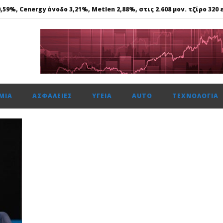
59%, Cenergy άνοδο 3,21%, Metlen 2,88%, στις 2.608 μον. τζίρο 320 ε
ής: Αποκτά το πρώτο Παρατηρητήριο Έργων
μενη χρονιά, στους δείκτες FTSE4Good
αμβανόμενα λειτουργικά κέρδη €53,6 εκατ. και νέες εκταμιεύσεις
ση κερδών περιόρισε τη δυναμική στο Χρηματιστήριο Αθηνών
ΜΊΑ
ΑΣΦΆΛΕΙΕΣ
ΥΓΕΊΑ
AUTO
ΤΕΧΝΟΛΟΓΊΑ
59%, Cenergy άνοδο 3,21%, Metlen 2,88%, στις 2.608 μον. τζίρο 320 ε