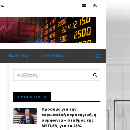
κ.
 €2 δισ. η CrediaBank
ΝΑΥΤΙΛΊΑ
ΤΟΥΡΙΣΜΌΣ
κ.
ΣΥΝΈΝΤΕΥΞΗ
Ορόσημο για την
ευρωπαϊκή στρατηγική, η
συμφωνία – σταθμός της
METLEN, για το 25%