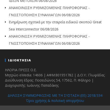
ΙΔΙΩΝ ΜΕΤΟΧΩΝ
06/08/2026
ΑΝΑΚΟΙΝΩΣΗ ΡΥΘΜΙΖΟΜΕΝΗΣ ΠΛΗΡΟΦΟΡΙΑΣ -
ΓΝΩΣΤΟΠΟΙΗΣΗ ΣΥΝΑΛΛΑΓΩΝ
06/08/2026
Ενημέρωση σχετικά με την εταιρεία ειδικού σκοπού Great
Sea Interconnector
06/08/2026
ΑΝΑΚΟΙΝΩΣΗ ΡΥΘΜΙΖΟΜΕΝΗΣ ΠΛΗΡΟΦΟΡΙΑΣ -
ΓΝΩΣΤΟΠΟΙΗΣΗ ΣΥΝΑΛΛΑΓΩΝ
06/08/2026
ΙΔΙΟΚΤΗΣΙΑ
ΗΛΟΡΙΑ ΠΡΕΣΣ Ο.Ε.
Μητρώο eMedia: 14606 | ΑΦΜ:801951782 | Δ.Ο.Υ.: Γλυφάδας
Διεύθυνση έδρας: Ποσειδώνος 54, 17562, Π. Φάληρο |
Διαχειριστής: Ιωάννης Παπαδάκης
ΔΗΛΩΣΗ ΣΥΜΜΟΡΦΩΣΗΣ ΜΕ ΤΗ ΣΥΣΤΑΣΗ (ΕΕ) 2018/334
Όροι χρήσης & πολιτική απορρήτου