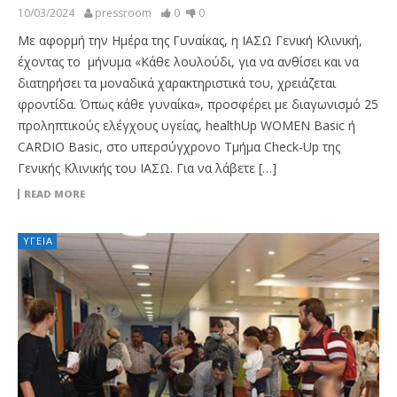
10/03/2024
pressroom
0
0
Με αφορμή την Ημέρα της Γυναίκας, η ΙΑΣΩ Γενική Κλινική,
έχοντας το μήνυμα «Κάθε λουλούδι, για να ανθίσει και να
διατηρήσει τα μοναδικά χαρακτηριστικά του, χρειάζεται
φροντίδα. Όπως κάθε γυναίκα», προσφέρει με διαγωνισμό 25
προληπτικούς ελέγχους υγείας, healthUp WOMEN Basic ή
CARDIO Basic, στο υπερσύγχρονο Τμήμα Check-Up της
Γενικής Κλινικής του ΙΑΣΩ. Για να λάβετε […]
READ MORE
ΥΓΕΊΑ