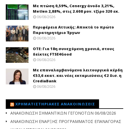
Με πτώση 0,59%, Cenergy άνοδο 3,21%,
Metlen 2,88%, στις 2.608 μον. τζίρο 320 εκ.
06/08/2026
Περιφέρεια Αττικής: Αποκτά το πρώτο
Παρατηρητήριο Έργων
06/08/2026
ΟΤΕ: Για 18η συνεχόμενη χρονιά, στους
δείκτες FTSE4Good
06/08/2026
Με επαναλαμβανόμενα λειτουργικά κέρδη
€53,6 εκατ. και νέες εκταμιεύσεις €2 δισ. η
CrediaBank
06/08/2026
ΧΡΗΜΑΤΙΣΤΗΡΙΑΚΈΣ ΑΝΑΚΟΙΝΏΣΕΙΣ
ΑΝΑΚΟΙΝΩΣΗ ΣΗΜΑΝΤΙΚΩΝ ΓΕΓΟΝΟΤΩΝ
06/08/2026
ΑΝΑΚΟΙΝΩΣΗ ΕΝΑΡΞΗΣ ΠΡΟΓΡΑΜΜΑΤΟΣ ΕΠΑΝΑΓΟΡΑΣ