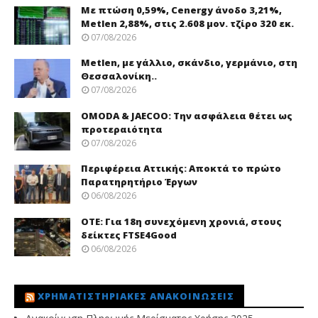
Με πτώση 0,59%, Cenergy άνοδο 3,21%,
Metlen 2,88%, στις 2.608 μον. τζίρο 320 εκ.
07/08/2026
Metlen, με γάλλιο, σκάνδιο, γερμάνιο, στη
Θεσσαλονίκη..
07/08/2026
OMODA & JAECOO: Την ασφάλεια θέτει ως
προτεραιότητα
07/08/2026
Περιφέρεια Αττικής: Αποκτά το πρώτο
Παρατηρητήριο Έργων
06/08/2026
ΟΤΕ: Για 18η συνεχόμενη χρονιά, στους
δείκτες FTSE4Good
06/08/2026
ΧΡΗΜΑΤΙΣΤΗΡΙΑΚΈΣ ΑΝΑΚΟΙΝΏΣΕΙΣ