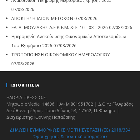
Ανακοίνωση Πληρωμής Μερίσματος Χρήσης 2025
07/08/2026
ΑΠΟΚΤΗΣΗ ΙΔΙΩΝ ΜΕΤΟΧΩΝ
07/08/2026
ΕΛ. Δ. ΜΟΥΖΑΚΗΣ Α.Ε.Β.Ε.Μ. & Ε. 10 - 08 - 2026
07/08/2026
Ημερομηνία Ανακοίνωσης Οικονομικών Αποτελεσμάτων
1ου Εξαμήνου 2026
07/08/2026
ΤΡΟΠΟΠΟΙΗΣΗ ΟΙΚΟΝΟΜΙΚΟΥ ΗΜΕΡΟΛΟΓΙΟΥ
07/08/2026
ΙΔΙΟΚΤΗΣΙΑ
ΗΛΟΡΙΑ ΠΡΕΣΣ Ο.Ε.
Μητρώο eMedia: 14606 | ΑΦΜ:801951782 | Δ.Ο.Υ.: Γλυφάδας
Διεύθυνση έδρας: Ποσειδώνος 54, 17562, Π. Φάληρο |
Διαχειριστής: Ιωάννης Παπαδάκης
ΔΗΛΩΣΗ ΣΥΜΜΟΡΦΩΣΗΣ ΜΕ ΤΗ ΣΥΣΤΑΣΗ (ΕΕ) 2018/334
Όροι χρήσης & πολιτική απορρήτου