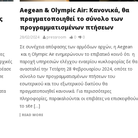
Aegean & Olympic Air: Κανονικά, θα
ς
πραγματοποιηθεί το σύνολο των
προγραμματισμένων πτήσεων
28/02/2024
pressroom
0
0
Σε συνέχεια απόφασης των αρμόδιων αρχών, η Aegean
ες
και η Olympic Air ενημερώνουν το επιβατικό κοινό ότι η
ρχικές
παροχή υπηρεσιών ελέγχου εναερίου κυκλοφορίας δε θα
ηρέασε
ανασταλεί την Τετάρτη 28 Φεβρουαρίου 2024, οπότε το
σε
σύνολο των προγραμματισμένων πτήσεων του
εσωτερικού και του εξωτερικού δικτύου θα
ατα
πραγματοποιηθεί κανονικά. Για περισσότερες
πληροφορίες, παρακαλούνται οι επιβάτες να επισκεφθού
το site […]
READ MORE