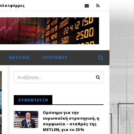
ς πλατφόρμες
Χρηματιστήριο Αθηνών: Πέμπτο σερί κλείσιμο πάνω από τις 2.600 μονάδες με στηρίγματα από τις τράπεζες
ΝΑΥΤΙΛΊΑ
ΤΟΥΡΙΣΜΌΣ
ς πλατφόρμες
ΣΥΝΈΝΤΕΥΞΗ
Ορόσημο για την
ευρωπαϊκή στρατηγική, η
συμφωνία – σταθμός της
METLEN, για το 25%