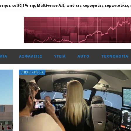
κτησε το 50,1% της Multiverse A.E, από τις κορυφαίες ευρωπαϊκέ
615 μον. εβδομαδιαία κέρδη 1,76%, τζίρο στα €238 εκατ.
ναντι €49,35 εκατ., το 50% του Sofia South Ring Mall
ώτη φορά πάνω από 2 εκατ. επιβάτες τον Ιούλιο
ΜΊΑ
ΑΣΦΆΛΕΙΕΣ
ΥΓΕΊΑ
AUTO
ΤΕΧΝΟΛΟΓΊΑ
κτησε το 50,1% της Multiverse A.E, από τις κορυφαίες ευρωπαϊκέ
ΕΠΙΧΕΙΡΉΣΕΙΣ