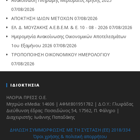
Ανακοίνωση Πληρωμής Μερίσματος Χρήσης 2025
07/08/2026
ΑΠΟΚΤΗΣΗ ΙΔΙΩΝ ΜΕΤΟΧΩΝ
07/08/2026
ΕΛ. Δ. ΜΟΥΖΑΚΗΣ Α.Ε.Β.Ε.Μ. & Ε. 10 - 08 - 2026
07/08/2026
Ημερομηνία Ανακοίνωσης Οικονομικών Αποτελεσμάτων
1ου Εξαμήνου 2026
07/08/2026
ΤΡΟΠΟΠΟΙΗΣΗ ΟΙΚΟΝΟΜΙΚΟΥ ΗΜΕΡΟΛΟΓΙΟΥ
07/08/2026
ΙΔΙΟΚΤΗΣΙΑ
ΗΛΟΡΙΑ ΠΡΕΣΣ Ο.Ε.
Μητρώο eMedia: 14606 | ΑΦΜ:801951782 | Δ.Ο.Υ.: Γλυφάδας
Διεύθυνση έδρας: Ποσειδώνος 54, 17562, Π. Φάληρο |
Διαχειριστής: Ιωάννης Παπαδάκης
ΔΗΛΩΣΗ ΣΥΜΜΟΡΦΩΣΗΣ ΜΕ ΤΗ ΣΥΣΤΑΣΗ (ΕΕ) 2018/334
Όροι χρήσης & πολιτική απορρήτου