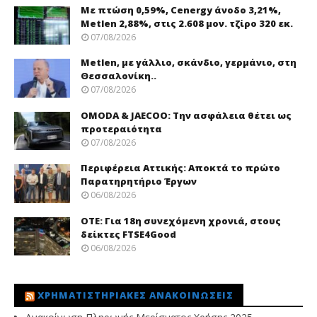
Με πτώση 0,59%, Cenergy άνοδο 3,21%,
Metlen 2,88%, στις 2.608 μον. τζίρο 320 εκ.
07/08/2026
Metlen, με γάλλιο, σκάνδιο, γερμάνιο, στη
Θεσσαλονίκη..
07/08/2026
OMODA & JAECOO: Την ασφάλεια θέτει ως
προτεραιότητα
07/08/2026
Περιφέρεια Αττικής: Αποκτά το πρώτο
Παρατηρητήριο Έργων
06/08/2026
ΟΤΕ: Για 18η συνεχόμενη χρονιά, στους
δείκτες FTSE4Good
06/08/2026
ΧΡΗΜΑΤΙΣΤΗΡΙΑΚΈΣ ΑΝΑΚΟΙΝΏΣΕΙΣ