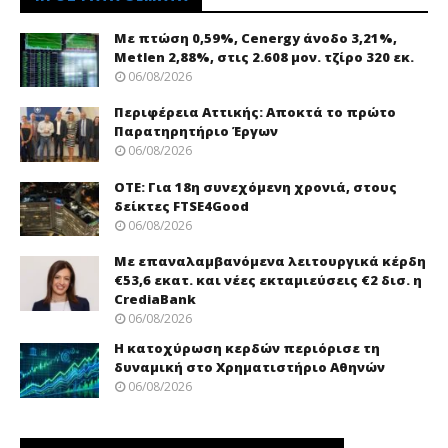
Με πτώση 0,59%, Cenergy άνοδο 3,21%,
Metlen 2,88%, στις 2.608 μον. τζίρο 320 εκ.
06/08/2026
Περιφέρεια Αττικής: Αποκτά το πρώτο
Παρατηρητήριο Έργων
06/08/2026
ΟΤΕ: Για 18η συνεχόμενη χρονιά, στους
δείκτες FTSE4Good
06/08/2026
Με επαναλαμβανόμενα λειτουργικά κέρδη
€53,6 εκατ. και νέες εκταμιεύσεις €2 δισ. η
CrediaBank
06/08/2026
Η κατοχύρωση κερδών περιόρισε τη
δυναμική στο Χρηματιστήριο Αθηνών
06/08/2026