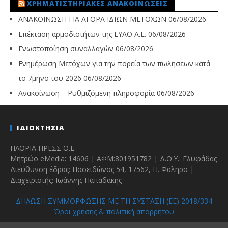
ΧΡΗΜΑΤΙΣΤΗΡΙΑΚΈΣ ΑΝΑΚΟΙΝΏΣΕΙΣ
ΑΝΑΚΟΙΝΩΣΗ ΓΙΑ ΑΓΟΡΑ ΙΔΙΩΝ ΜΕΤΟΧΩΝ
06/08/2026
Επέκταση αρμοδιοτήτων της ΕΥΑΘ Α.Ε.
06/08/2026
Γνωστοποίηση συναλλαγών
06/08/2026
Ενημέρωση Μετόχων για την πορεία των πωλήσεων κατά
το 7μηνο του 2026
06/08/2026
Ανακοίνωση – Ρυθμιζόμενη πληροφορία
06/08/2026
ΙΔΙΟΚΤΗΣΙΑ
ΗΛΟΡΙΑ ΠΡΕΣΣ Ο.Ε.
Μητρώο eMedia: 14606 | ΑΦΜ:801951782 | Δ.Ο.Υ.: Γλυφάδας
Διεύθυνση έδρας: Ποσειδώνος 54, 17562, Π. Φάληρο |
Διαχειριστής: Ιωάννης Παπαδάκης
ΔΗΛΩΣΗ ΣΥΜΜΟΡΦΩΣΗΣ ΜΕ ΤΗ ΣΥΣΤΑΣΗ (ΕΕ) 2018/334
Όροι χρήσης & πολιτική απορρήτου