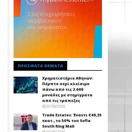
ΠΡΌΣΦΑΤΑ ΘΈΜΑΤΑ
Χρηματιστήριο Αθηνών:
Πέμπτο σερί κλείσιμο
πάνω από τις 2.600
μονάδες με στηρίγματα
από τις τράπεζες
07/08/2026
Trade Εstates: Έναντι €49,35
εκατ., το 50% του Sofia
South Ring Mall
07/08/2026