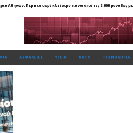
ναντι €49,35 εκατ., το 50% του Sofia South Ring Mall
ώτη φορά πάνω από 2 εκατ. επιβάτες τον Ιούλιο
59%, Cenergy άνοδο 3,21%, Metlen 2,88%, στις 2.608 μον. τζίρο 320 ε
ίται η νέα επιχειρηματική πλατφόρμα MCRM, στη Θεσσαλονίκη τ
ΜΊΑ
ΑΣΦΆΛΕΙΕΣ
ΥΓΕΊΑ
AUTO
ΤΕΧΝΟΛΟΓΊΑ