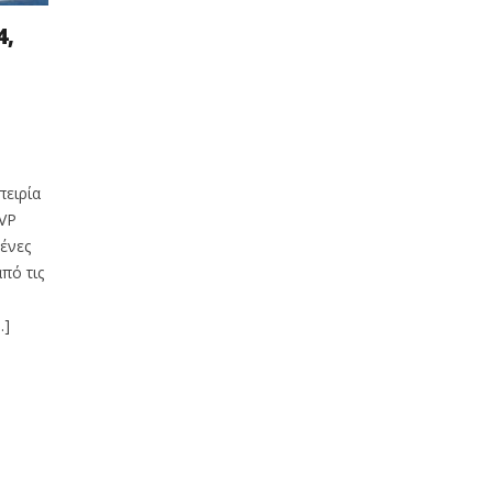
4,
πειρία
VP
μένες
πό τις
…]