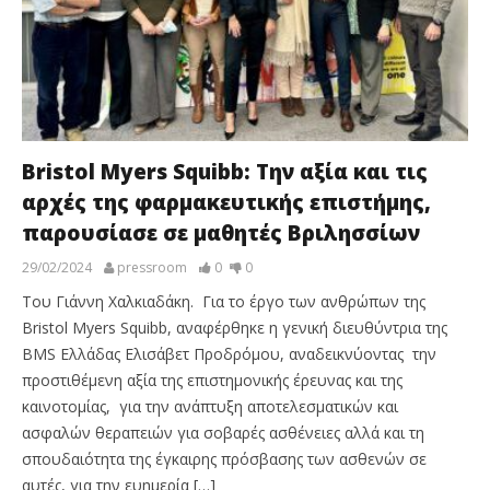
Bristol Myers Squibb: Την αξία και τις
αρχές της φαρμακευτικής επιστήμης,
παρουσίασε σε μαθητές Βριλησσίων
29/02/2024
pressroom
0
0
Του Γιάννη Χαλκιαδάκη. Για το έργο των ανθρώπων της
Bristol Myers Squibb, αναφέρθηκε η γενική διευθύντρια της
BMS Ελλάδας Ελισάβετ Προδρόμου, αναδεικνύοντας την
προστιθέμενη αξία της επιστημονικής έρευνας και της
καινοτομίας, για την ανάπτυξη αποτελεσματικών και
ασφαλών θεραπειών για σοβαρές ασθένειες αλλά και τη
σπουδαιότητα της έγκαιρης πρόσβασης των ασθενών σε
αυτές, για την ευημερία […]