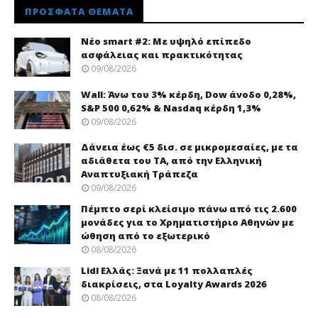
ΠΡΌΣΦΑΤΑ ΘΈΜΑΤΑ
Νέo smart #2: Με υψηλό επίπεδο
ασφάλειας και πρακτικότητας
09/08/2026
Wall: Άνω του 3% κέρδη, Dow άνοδο 0,28%,
S&P 500 0,62% & Nasdaq κέρδη 1,3%
09/08/2026
Δάνεια έως €5 δισ. σε μικρομεσαίες, με τα
αδιάθετα του ΤΑ, από την Ελληνική
Αναπτυξιακή Τράπεζα
09/08/2026
Πέμπτο σερί κλείσιμο πάνω από τις 2.600
μονάδες για το Χρηματιστήριο Αθηνών με
ώθηση από το εξωτερικό
08/08/2026
Lidl Ελλάς: Ξανά με 11 πολλαπλές
διακρίσεις, στα Loyalty Awards 2026
08/08/2026