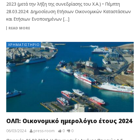
2023 (μετά την λήξη της συνεδρίασης του Χ.Α.) • Πέμπτη
28.03.2024: Δημοσίευση Ετήσιων Οικονομικών Καταστάσεων
και Ετήσιων Ενοποιημένων […]
READ MORE
ΧΡΗΜΑΤΙΣΤΉΡΙΟ
ΟΛΠ: Οικονομικό ημερολόγιο έτους 2024
06/03/2024
press-room
0
0