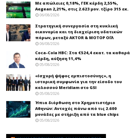
Με απώλειες 0,18%, ΓΕΚ κέρδη 2,55%,
Aegean 2,21%, στις 2.623 μον. τζίρο 315 εκ.
06/08/2026
Στρατηγική συνεργασία στη κυκλική
οικονομία και τη διαχείριση υδατικών
πόρων, μεταξύ AKTOR & ΜΟΤΟΡ ΟΪΛ
06/08/2026
Coca-Cola HBC: Στα €524,4 εκατ. τα καθαρά
κέρδη, αύξηση 11,4%
05/08/2026
«Ισχυρή ψήφος εμπιστοσύνης», η
ιστορική συμφωνία για την είσοδο του
κολοσσού Meridiam στο GSI
05/08/2026
Ήπια διόρθωση στο Χρηματιστήριο
Αθηνών: Αντοχές πάνω από τις 2.600
μονάδες με στήριξη από τα blue chips
05/08/2026