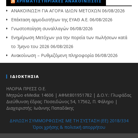
ΧΡΗΜΑΤΙΣΤΗΡΙΑΚΈΣ ΑΝΑΚΟΙΝΏΣΕΙΣ
ΑΝΑΚΟΙΝΩΣΗ ΓΙΑ ΑΓΟΡΑ ΙΔΙΩΝ ΜΕΤΟΧΩΝ
06/08/2026
Επέκταση αρμοδιοτήτων της ΕΥΑΘ Α.Ε.
06/08/2026
Γνωστοποίηση συναλλαγών
06/08/2026
Ενημέρωση Μετόχων για την πορεία των πωλήσεων κατά
το 7μηνο του 2026
06/08/2026
Ανακοίνωση – Ρυθμιζόμενη πληροφορία
06/08/2026
ΙΔΙΟΚΤΗΣΙΑ
ΗΛΟΡΙΑ ΠΡΕΣΣ Ο.Ε.
Μητρώο eMedia: 14606 | ΑΦΜ:801951782 | Δ.Ο.Υ.: Γλυφάδας
Διεύθυνση έδρας: Ποσειδώνος 54, 17562, Π. Φάληρο |
Διαχειριστής: Ιωάννης Παπαδάκης
ΔΗΛΩΣΗ ΣΥΜΜΟΡΦΩΣΗΣ ΜΕ ΤΗ ΣΥΣΤΑΣΗ (ΕΕ) 2018/334
Όροι χρήσης & πολιτική απορρήτου