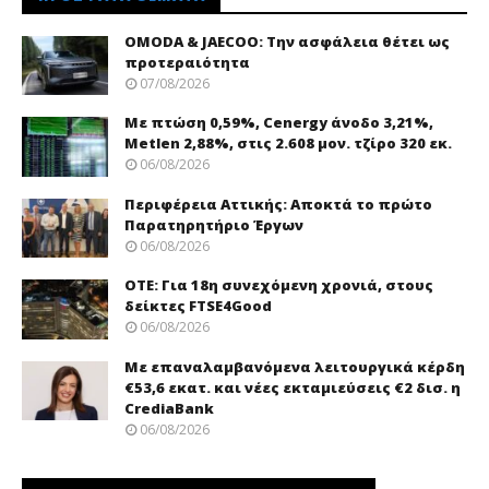
OMODA & JAECOO: Την ασφάλεια θέτει ως
προτεραιότητα
07/08/2026
Με πτώση 0,59%, Cenergy άνοδο 3,21%,
Metlen 2,88%, στις 2.608 μον. τζίρο 320 εκ.
06/08/2026
Περιφέρεια Αττικής: Αποκτά το πρώτο
Παρατηρητήριο Έργων
06/08/2026
ΟΤΕ: Για 18η συνεχόμενη χρονιά, στους
δείκτες FTSE4Good
06/08/2026
Με επαναλαμβανόμενα λειτουργικά κέρδη
€53,6 εκατ. και νέες εκταμιεύσεις €2 δισ. η
CrediaBank
06/08/2026