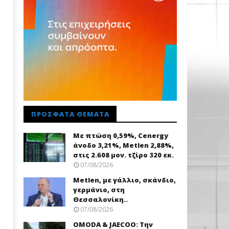
ΠΡΌΣΦΑΤΑ ΘΈΜΑΤΑ
Με πτώση 0,59%, Cenergy
άνοδο 3,21%, Metlen 2,88%,
στις 2.608 μον. τζίρο 320 εκ.
07/08/2026
Metlen, με γάλλιο, σκάνδιο,
γερμάνιο, στη
Θεσσαλονίκη..
07/08/2026
OMODA & JAECOO: Την