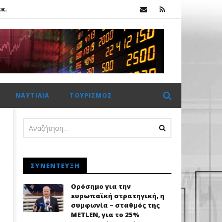
κ.
ΝΑΥΤΙΛΊΑ
ΤΟΥΡΙΣΜΌΣ
κ.
ΣΥΝΈΝΤΕΥΞΗ
Ορόσημο για την
ευρωπαϊκή στρατηγική, η
συμφωνία – σταθμός της
METLEN, για το 25%