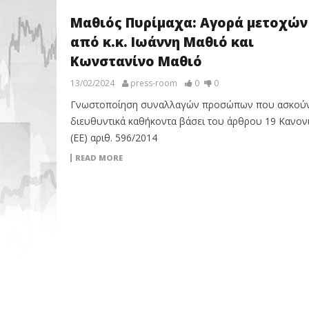
Μαθιός Πυρίμαχα: Αγορά μετοχών
από κ.κ. Ιωάννη Μαθιό και
Κωνστανίνο Μαθιό
13/02/2024
press-room
0
0
Γνωστοποίηση συναλλαγών προσώπων που ασκού
διευθυντικά καθήκοντα βάσει του άρθρου 19 Κανον
(ΕΕ) αριθ. 596/2014
READ MORE