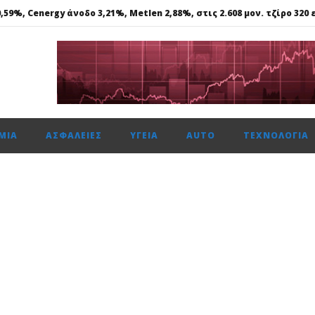
59%, Cenergy άνοδο 3,21%, Metlen 2,88%, στις 2.608 μον. τζίρο 320 ε
ε γάλλιο, σκάνδιο, γερμάνιο, στη Θεσσαλονίκη..
 ασφάλεια θέτει ως προτεραιότητα
ής: Αποκτά το πρώτο Παρατηρητήριο Έργων
μενη χρονιά, στους δείκτες FTSE4Good
ΜΊΑ
ΑΣΦΆΛΕΙΕΣ
ΥΓΕΊΑ
AUTO
ΤΕΧΝΟΛΟΓΊΑ
59%, Cenergy άνοδο 3,21%, Metlen 2,88%, στις 2.608 μον. τζίρο 320 ε