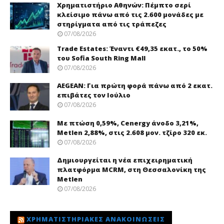
Χρηματιστήριο Αθηνών: Πέμπτο σερί
κλείσιμο πάνω από τις 2.600 μονάδες με
στηρίγματα από τις τράπεζες
07/08/2026
Trade Εstates: Έναντι €49,35 εκατ., το 50%
του Sofia South Ring Mall
07/08/2026
AEGEAN: Για πρώτη φορά πάνω από 2 εκατ.
επιβάτες τον Ιούλιο
07/08/2026
Με πτώση 0,59%, Cenergy άνοδο 3,21%,
Metlen 2,88%, στις 2.608 μον. τζίρο 320 εκ.
07/08/2026
Δημιουργείται η νέα επιχειρηματική
πλατφόρμα MCRM, στη Θεσσαλονίκη της
Metlen
07/08/2026
ΧΡΗΜΑΤΙΣΤΗΡΙΑΚΈΣ ΑΝΑΚΟΙΝΏΣΕΙΣ