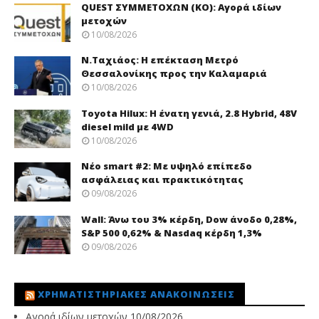
QUEST ΣΥΜΜΕΤΟΧΩΝ (ΚΟ): Αγορά ιδίων
μετοχών
10/08/2026
Ν.Ταχιάος: Η επέκταση Μετρό
Θεσσαλονίκης προς την Καλαμαριά
10/08/2026
Toyota Hilux: Η ένατη γενιά, 2.8 Hybrid, 48V
diesel mild με 4WD
10/08/2026
Νέo smart #2: Με υψηλό επίπεδο
ασφάλειας και πρακτικότητας
09/08/2026
Wall: Άνω του 3% κέρδη, Dow άνοδο 0,28%,
S&P 500 0,62% & Nasdaq κέρδη 1,3%
09/08/2026
ΧΡΗΜΑΤΙΣΤΗΡΙΑΚΈΣ ΑΝΑΚΟΙΝΏΣΕΙΣ
Αγορά ιδίων μετοχών
10/08/2026