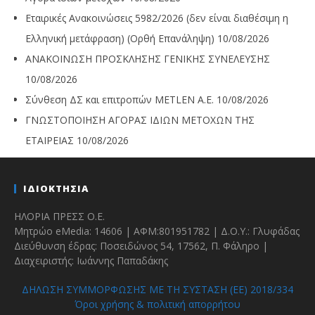
Εταιρικές Ανακοινώσεις 5982/2026 (δεν είναι διαθέσιμη η
Ελληνική μετάφραση) (Ορθή Επανάληψη)
10/08/2026
ΑΝΑΚΟΙΝΩΣΗ ΠΡΟΣΚΛΗΣΗΣ ΓΕΝΙΚΗΣ ΣΥΝΕΛΕΥΣΗΣ
10/08/2026
Σύνθεση ΔΣ και επιτροπών METLEN A.E.
10/08/2026
ΓΝΩΣΤΟΠΟΙΗΣΗ ΑΓΟΡΑΣ ΙΔΙΩΝ ΜΕΤΟΧΩΝ ΤΗΣ
ΕΤΑΙΡΕΙΑΣ
10/08/2026
ΙΔΙΟΚΤΗΣΙΑ
ΗΛΟΡΙΑ ΠΡΕΣΣ Ο.Ε.
Μητρώο eMedia: 14606 | ΑΦΜ:801951782 | Δ.Ο.Υ.: Γλυφάδας
Διεύθυνση έδρας: Ποσειδώνος 54, 17562, Π. Φάληρο |
Διαχειριστής: Ιωάννης Παπαδάκης
ΔΗΛΩΣΗ ΣΥΜΜΟΡΦΩΣΗΣ ΜΕ ΤΗ ΣΥΣΤΑΣΗ (ΕΕ) 2018/334
Όροι χρήσης & πολιτική απορρήτου