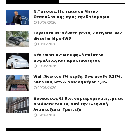
Ν.Ταχιάος: Η επέκταση Μετρό
Θεσσαλονίκης προς την Καλαμαριά
10/08/2026
Toyota Hilux: Η ένατη γενιά, 2.8 Hybrid, 48V
diesel mild με 4WD
10/08/2026
Νέo smart #2: Με υψηλό επίπεδο
ασφάλειας και πρακτικότητας
09/08/2026
Wall: Άνω του 3% κέρδη, Dow άνοδο 0,28%,
S&P 500 0,62% & Nasdaq κέρδη 1,3%
09/08/2026
Δάνεια έως €5 δισ. σε μικρομεσαίες, με τα
αδιάθετα του ΤΑ, από την Ελληνική
Αναπτυξιακή Τράπεζα
09/08/2026