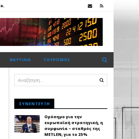
κ.
ΝΑΥΤΙΛΊΑ
ΤΟΥΡΙΣΜΌΣ
κ.
ΣΥΝΈΝΤΕΥΞΗ
Ορόσημο για την
ευρωπαϊκή στρατηγική, η
συμφωνία – σταθμός της
METLEN, για το 25%