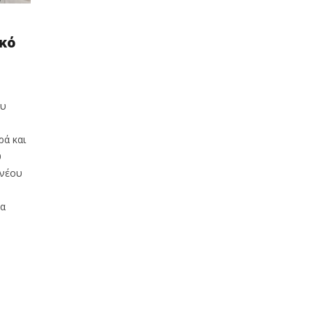
ικό
ου
ρά και
υ
 νέου
δα