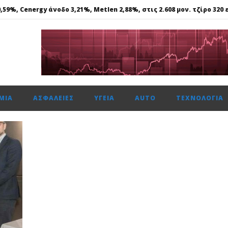
59%, Cenergy άνοδο 3,21%, Metlen 2,88%, στις 2.608 μον. τζίρο 320 ε
ε γάλλιο, σκάνδιο, γερμάνιο, στη Θεσσαλονίκη..
 ασφάλεια θέτει ως προτεραιότητα
ής: Αποκτά το πρώτο Παρατηρητήριο Έργων
μενη χρονιά, στους δείκτες FTSE4Good
ΜΊΑ
ΑΣΦΆΛΕΙΕΣ
ΥΓΕΊΑ
AUTO
ΤΕΧΝΟΛΟΓΊΑ
59%, Cenergy άνοδο 3,21%, Metlen 2,88%, στις 2.608 μον. τζίρο 320 ε