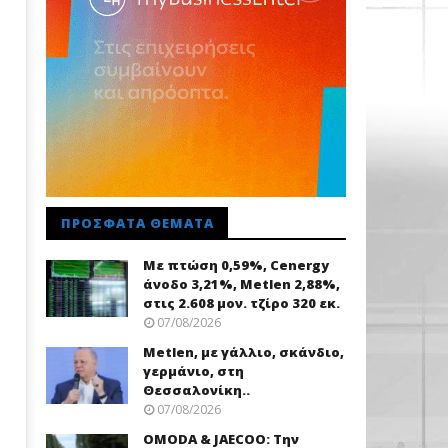
ΠΡΌΣΦΑΤΑ ΘΈΜΑΤΑ
Με πτώση 0,59%, Cenergy
άνοδο 3,21%, Metlen 2,88%,
στις 2.608 μον. τζίρο 320 εκ.
07/08/2026
Metlen, με γάλλιο, σκάνδιο,
γερμάνιο, στη
Θεσσαλονίκη..
07/08/2026
OMODA & JAECOO: Την