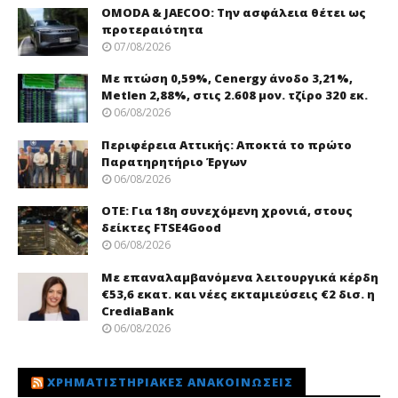
OMODA & JAECOO: Την ασφάλεια θέτει ως
προτεραιότητα
07/08/2026
Με πτώση 0,59%, Cenergy άνοδο 3,21%,
Metlen 2,88%, στις 2.608 μον. τζίρο 320 εκ.
06/08/2026
Περιφέρεια Αττικής: Αποκτά το πρώτο
Παρατηρητήριο Έργων
06/08/2026
ΟΤΕ: Για 18η συνεχόμενη χρονιά, στους
δείκτες FTSE4Good
06/08/2026
Με επαναλαμβανόμενα λειτουργικά κέρδη
€53,6 εκατ. και νέες εκταμιεύσεις €2 δισ. η
CrediaBank
06/08/2026
ΧΡΗΜΑΤΙΣΤΗΡΙΑΚΈΣ ΑΝΑΚΟΙΝΏΣΕΙΣ