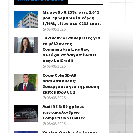
Με άνοδο 0,25%, στις 2.615
μον. εβδομαδιαία κέρδη
1,76%, τζίρο στα €238 εκατ.
08/08/2026
Ξεκινούν οι συνομιλίες για
το μέλλον της
Commerzbank, καθώς
αλλάζει στάση απέναντι
στην UniCredit
08/08/2026
Coca-Cola 3Ε-ΑΒ
Βασιλόπουλος:
Συνεργασία για τη μείωση
εκπομπών CO2
08/08/2026
Audi RS 3: 50 χρόνια
πεντακύλινδρων
Competition Limited
08/08/2026
Όμιλος Qualco: Απέκτησε