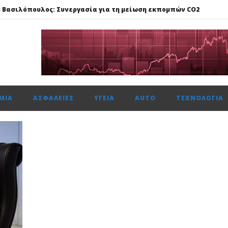
ΑΒ Βασιλόπουλος: Συνεργασία για τη μείωση εκπομπών CO2
 πεντακύλινδρων Competition Limited
τησε το 50,1% της Multiverse A.E, μια από τις κορυφαίες
25%, στις 2.615 μον. εβδομαδιαία κέρδη 1,76%, τζίρο στα €238 εκατ
ΜΊΑ
ΑΣΦΆΛΕΙΕΣ
ΥΓΕΊΑ
AUTO
ΤΕΧΝΟΛΟΓΊΑ