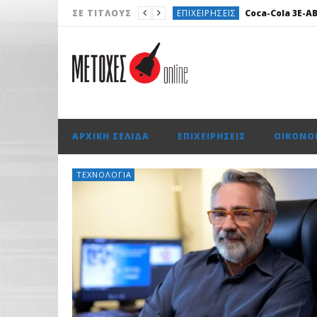
ΕΠΙΧΕΙΡΉΣΕΙΣ
Coca-Cola 3Ε-
ΣΕ ΤΊΤΛΟΥΣ
AUTO
Audi RS 3: 50 χρόνια
ΑΓΟΡΈΣ
Όμιλος Qualco: Απέκ
ΧΡΗΜΑΤΙΣΤΉΡΙΟ
Με άνοδο 0,
ΑΡΧΙΚΉ ΣΕΛΊΔΑ
ΕΠΙΧΕΙΡΉΣΕΙΣ
ΟΙΚΟΝΟ
ΤΕΧΝΟΛΟΓΊΑ