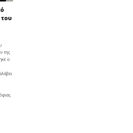
κό
 του
ς
υ
ν της
ηκε ο
αλάβει
όφιας