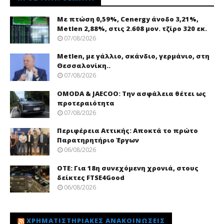
Με πτώση 0,59%, Cenergy άνοδο 3,21%,
Metlen 2,88%, στις 2.608 μον. τζίρο 320 εκ.
07/08/2026
Metlen, με γάλλιο, σκάνδιο, γερμάνιο, στη
Θεσσαλονίκη..
07/08/2026
OMODA & JAECOO: Την ασφάλεια θέτει ως
προτεραιότητα
07/08/2026
Περιφέρεια Αττικής: Αποκτά το πρώτο
Παρατηρητήριο Έργων
06/08/2026
ΟΤΕ: Για 18η συνεχόμενη χρονιά, στους
δείκτες FTSE4Good
06/08/2026
ΧΡΗΜΑΤΙΣΤΗΡΙΑΚΈΣ ΑΝΑΚΟΙΝΏΣΕΙΣ