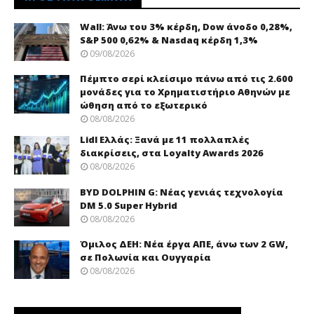
Wall: Άνω του 3% κέρδη, Dow άνοδο 0,28%,
S&P 500 0,62% & Nasdaq κέρδη 1,3%
09/08/2026
Πέμπτο σερί κλείσιμο πάνω από τις 2.600
μονάδες για το Χρηματιστήριο Αθηνών με
ώθηση από το εξωτερικό
08/08/2026
Lidl Ελλάς: Ξανά με 11 πολλαπλές
διακρίσεις, στα Loyalty Awards 2026
08/08/2026
BYD DOLPHIN G: Νέας γενιάς τεχνολογία
DM 5.0 Super Hybrid
08/08/2026
Όμιλος ΔΕΗ: Νέα έργα ΑΠΕ, άνω των 2 GW,
σε Πολωνία και Ουγγαρία
08/08/2026