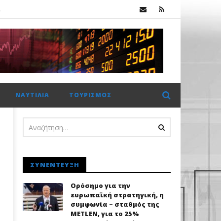
.
Ξεκινούν οι συνομιλίες για το μέλλον της Commerzbank, καθώς αλλάζει στάση απέναντι στην UniCredit
ΝΑΥΤΙΛΊΑ
ΤΟΥΡΙΣΜΌΣ
.
ΣΥΝΈΝΤΕΥΞΗ
Ορόσημο για την
ευρωπαϊκή στρατηγική, η
συμφωνία – σταθμός της
METLEN, για το 25%