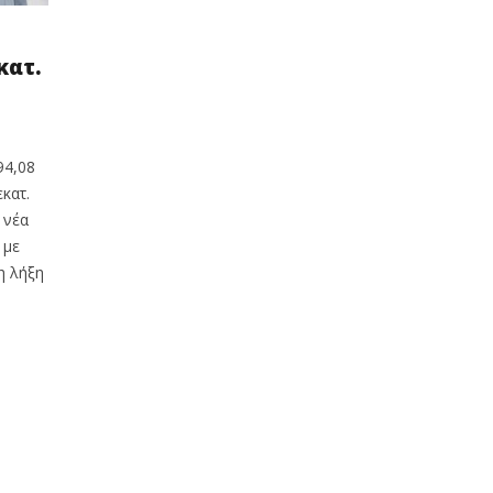
κατ.
94,08
κατ.
 νέα
 με
η λήξη