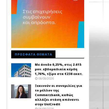
ΠΡΌΣΦΑΤΑ ΘΈΜΑΤΑ
Με άνοδο 0,25%, στις 2.615
μον. εβδομαδιαία κέρδη
1,76%, τζίρο στα €238 εκατ.
08/08/2026
Ξεκινούν οι συνομιλίες για
το μέλλον της
Commerzbank, καθώς
αλλάζει στάση απέναντι
στην UniCredit
08/08/2026