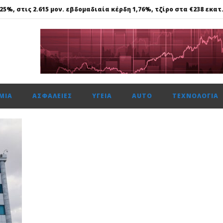
25%, στις 2.615 μον. εβδομαδιαία κέρδη 1,76%, τζίρο στα €238 εκατ
ΑΒ Βασιλόπουλος: Συνεργασία για τη μείωση εκπομπών CO2
 πεντακύλινδρων Competition Limited
τησε το 50,1% της Multiverse A.E, μια από τις κορυφαίες
ΜΊΑ
ΑΣΦΆΛΕΙΕΣ
ΥΓΕΊΑ
AUTO
ΤΕΧΝΟΛΟΓΊΑ
25%, στις 2.615 μον. εβδομαδιαία κέρδη 1,76%, τζίρο στα €238 εκατ