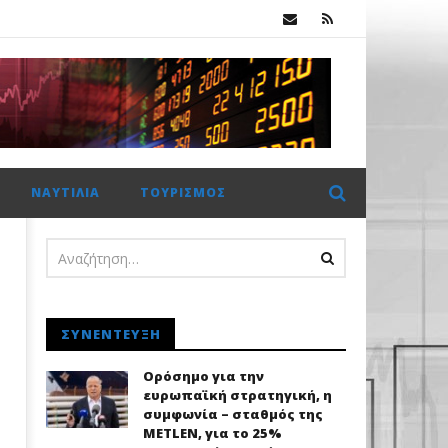
κ.
ης Metlen
ΝΑΥΤΙΛΊΑ
ΤΟΥΡΙΣΜΌΣ
ΣΥΝΈΝΤΕΥΞΗ
Ορόσημο για την
ευρωπαϊκή στρατηγική, η
συμφωνία – σταθμός της
METLEN, για το 25%