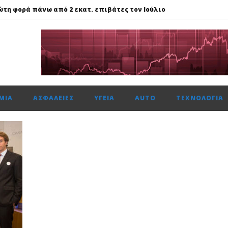
ώτη φορά πάνω από 2 εκατ. επιβάτες τον Ιούλιο
59%, Cenergy άνοδο 3,21%, Metlen 2,88%, στις 2.608 μον. τζίρο 320 ε
ίται η νέα επιχειρηματική πλατφόρμα MCRM, στη Θεσσαλονίκη τ
 ασφάλεια θέτει ως προτεραιότητα
ναντι €49,35 εκατ., το 50% του Sofia South Ring Mall
ΜΊΑ
ΑΣΦΆΛΕΙΕΣ
ΥΓΕΊΑ
AUTO
ΤΕΧΝΟΛΟΓΊΑ