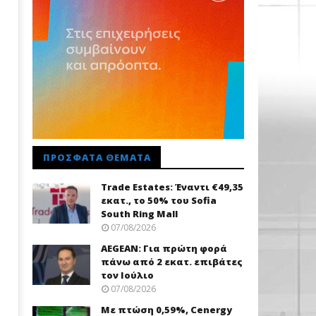
ΠΡΌΣΦΑΤΑ ΘΈΜΑΤΑ
Trade Εstates: Έναντι €49,35
εκατ., το 50% του Sofia
South Ring Mall
07/08/2026
AEGEAN: Για πρώτη φορά
πάνω από 2 εκατ. επιβάτες
τον Ιούλιο
07/08/2026
Με πτώση 0,59%, Cenergy