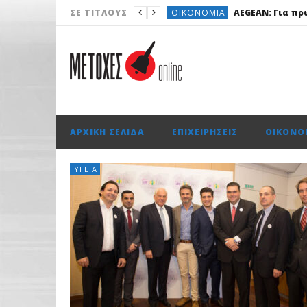
ΟΙΚΟΝΟΜΊΑ
AEGEAN: Για πρ
ΣΕ ΤΊΤΛΟΥΣ
ΧΡΗΜΑΤΙΣΤΉΡΙΟ
Με πτώση 0,
ΤΟ ΠΡΩΤΟΣΈΛΙΔΟ
Δημιουργε
AUTO
OMODA & JAECOO: Την
ΟΙΚΟΝΟΜΊΑ
Trade Εstates: Έ
ΑΡΧΙΚΉ ΣΕΛΊΔΑ
ΕΠΙΧΕΙΡΉΣΕΙΣ
ΟΙΚΟΝΟ
ΥΓΕΊΑ