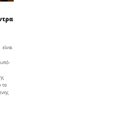
ντρα
 είναι
 υπό-
ης
 τα
ενης