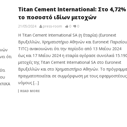
Titan Cement International: Στο 4,72%
το ποσοστό ιδίων μετοχών
21/05/2024
press-room
0
0
Η Titan Cement International SA (η Εταιρία) (Euronext
Βρυξελλών, Χρηματιστήριο Αθηνών και Euronext Παρισίου
TITC) ανακοινώνει ότι την περίοδο από 13 Μαΐου 2024
ηνών
έως και 17 Μαΐου 2024 η εταιρία αγόρασε συνολικά 15.19
ει ότι
μετοχές της Titan Cement International SA στο Euronext
Βρυξελλών και στο Χρηματιστήριο Αθηνών. Το πρόγραμμ
ότι
πραγματοποιείται σε συμμόρφωση με τους εφαρμοστέους
που
νόμους […]
ΥΛΙΚΑ
READ MORE