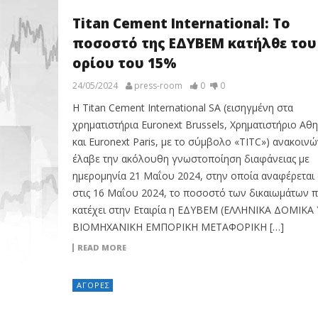
Titan Cement Ιnternational: Το
ποσοστό της ΕΔΥΒΕΜ κατήλθε του
ορίου του 15%
24/05/2024
press-room
0
0
Η Titan Cement International SA (εισηγμένη στα
χρηματιστήρια Euronext Brussels, Χρηματιστήριο Αθ
και Euronext Paris, με το σύμβολο «TITC») ανακοινών
έλαβε την ακόλουθη γνωστοποίηση διαφάνειας με
ημερομηνία 21 Μαΐου 2024, στην οποία αναφέρεται 
στις 16 Μαΐου 2024, το ποσοστό των δικαιωμάτων 
κατέχει στην Εταιρία η ΕΔΥΒΕΜ (ΕΛΛΗΝΙΚΑ ΔΟΜΙΚΑ 
ΒΙΟΜΗΧΑΝΙΚΗ ΕΜΠΟΡΙΚΗ ΜΕΤΑΦΟΡΙΚΗ […]
READ MORE
ΑΓΟΡΈΣ