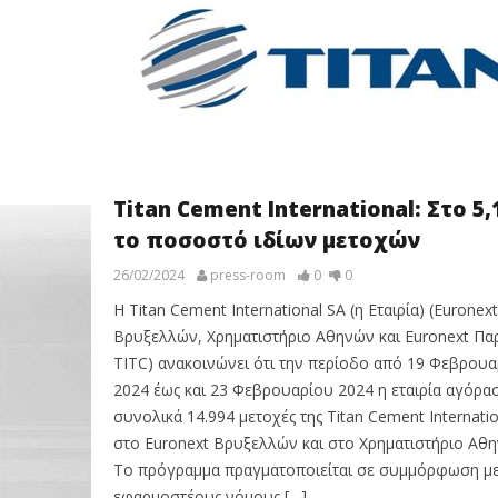
Titan Cement Ιnternational: Στο 5
το ποσοστό ιδίων μετοχών
26/02/2024
press-room
0
0
Η Titan Cement International SA (η Εταιρία) (Euronext
Βρυξελλών, Χρηματιστήριο Αθηνών και Euronext Παρ
TITC) ανακοινώνει ότι την περίοδο από 19 Φεβρουα
2024 έως και 23 Φεβρουαρίου 2024 η εταιρία αγόρα
συνολικά 14.994 μετοχές της Titan Cement Internatio
στο Euronext Βρυξελλών και στο Χρηματιστήριο Αθη
Το πρόγραμμα πραγματοποιείται σε συμμόρφωση με
εφαρμοστέους νόμους […]