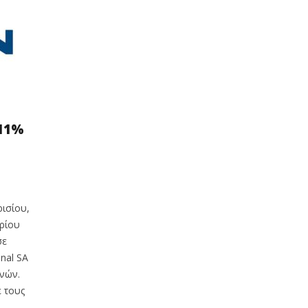
,11%
ισίου,
ρίου
σε
nal SA
νών.
 τους