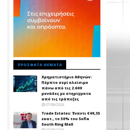
ΠΡΌΣΦΑΤΑ ΘΈΜΑΤΑ
Χρηματιστήριο Αθηνών:
Πέμπτο σερί κλείσιμο
πάνω από τις 2.600
μονάδες με στηρίγματα
από τις τράπεζες
07/08/2026
Trade Εstates: Έναντι €49,35
εκατ., το 50% του Sofia
South Ring Mall
07/08/2026