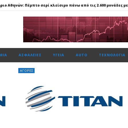
ναντι €49,35 εκατ., το 50% του Sofia South Ring Mall
ώτη φορά πάνω από 2 εκατ. επιβάτες τον Ιούλιο
59%, Cenergy άνοδο 3,21%, Metlen 2,88%, στις 2.608 μον. τζίρο 320 ε
ίται η νέα επιχειρηματική πλατφόρμα MCRM, στη Θεσσαλονίκη τ
ΜΊΑ
ΑΣΦΆΛΕΙΕΣ
ΥΓΕΊΑ
AUTO
ΤΕΧΝΟΛΟΓΊΑ
ΑΓΟΡΈΣ