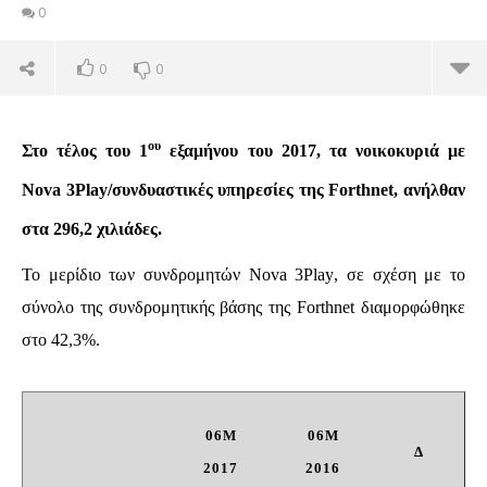
0
0
0
NOW VIEWING
Forthnet: Αποτελέσματα 1ου εξαμήνου 2017
ου
Στο τέλος του 1
εξαμήνου του 2017, τα νοικοκυριά με
09/08/2017
Nova
3
Play
/συνδυαστικές υπηρεσίες της
Forthnet
, ανήλθαν
talevritis_pcvz5m0a
στα 296,2 χιλιάδες.
Το μερίδιο των συνδρομητών
Nova
3
Play
, σε σχέση με το
σύνολο της συνδρομητικής βάσης της
Forthnet
διαμορφώθηκε
στο 42,3%.
06M
06
M
Όμ
Δ
A.
2017
2016