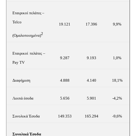
Εταιρικοί πελάτες –
Telco
19.121
17.396
9,9%
2
(
Ομαλοποιημένα)
Εταιρικοί πελάτες –
9.287
9.193
1,0%
Pay TV
Διαφήμιση
4.888
4.140
18,1%
Λοιπά έσοδα
5.656
5.901
-4,2%
Συνολικά Έσοδα
149.353
165.294
-9,6%
Συνολικά Έσοδα