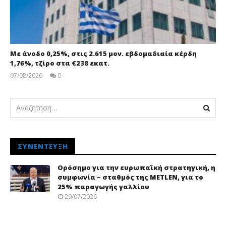
Με άνοδο 0,25%, στις 2.615 μον. εβδομαδιαία κέρδη
1,76%, τζίρο στα €238 εκατ.
07/08/2026
0
pressroom
ΣΥΝΈΝΤΕΥΞΗ
Ορόσημο για την ευρωπαϊκή στρατηγική, η
συμφωνία – σταθμός της METLEN, για το
25% παραγωγής γαλλίου
29/07/2026