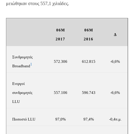
μειώθηκαν στους 557,1 χιλιάδες.
06M
06
M
Δ
2017
2016
Συνδρομητές
572.306
612.815
-6,6%
1
Broadband
Ενεργοί
συνδρομητές
557.106
596.743
-6,6%
LLU
Ποσοστό
LLU
97,0%
97,4%
-0,4π.μ.