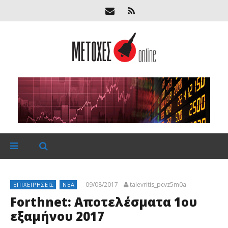
09/08/2017
talevritis_pcvz5m0a
ΕΠΙΧΕΙΡΉΣΕΙΣ
ΝΈΑ
Forthnet: Αποτελέσματα 1ου
εξαμήνου 2017