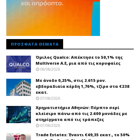
ΠΡΌΣΦΑΤΑ ΘΈΜΑΤΑ
Όμιλος Qualco: Απέκτησε το 50,1% της
Multiverse A.E, μια από τις κορυφαίες
08/08/2026
Με άνοδο 0,25%, στις 2.615 μον.
εβδομαδιαία κέρδη 1,76%, τζίρο στα €238
εκατ.
07/08/2026
Χρηματιστήριο Αθηνών: Πέμπτο σερί
κλείσιμο πάνω από τις 2.600 μονάδες με
στηρίγματα από τις τράπεζες
07/08/2026
Trade Εstates: Έναντι €49,35 εκατ., το 50%