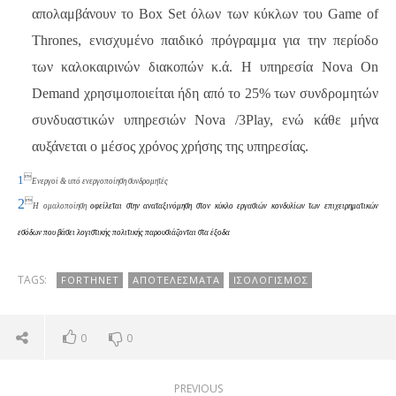
απολαμβάνουν το Box Set όλων των κύκλων του Game of
Thrones, ενισχυμένο παιδικό πρόγραμμα για την περίοδο
των καλοκαιρινών διακοπών κ.ά. Η υπηρεσία Nova On
Demand χρησιμοποιείται ήδη από το 25% των συνδρομητών
συνδυαστικών υπηρεσιών Nova /3Play, ενώ κάθε μήνα
αυξάνεται ο μέσος χρόνος χρήσης της υπηρεσίας.

1
Ενεργοί & υπό ενεργοποίηση συνδρομητές
2

Η ομαλοποίηση
οφείλεται στην αναταξινόμηση στον κύκλο εργασιών κονδυλίων των επιχειρηματικών
εσόδων που βάσει λογιστικής πολιτικής παρουσιάζονται στα έξοδα
TAGS:
FORTHNET
ΑΠΟΤΕΛΈΣΜΑΤΑ
ΙΣΟΛΟΓΙΣΜΌΣ
0
0
PREVIOUS