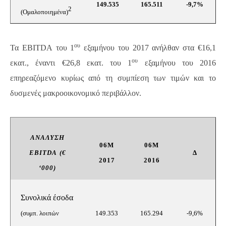
149.535
165.511
-9,7%
2
(
Ομαλοποιημένα)
ου
Τα
EBITDA
του 1
εξαμήνου του 2017 ανήλθαν στα €16,1
ου
εκατ., έναντι €26,8 εκατ. του 1
εξαμήνου του 2016
επηρεαζόμενο κυρίως από τη συμπίεση των τιμών και το
δυσμενές μακροοικονομικό περιβάλλον.
ΑΝΆΛΥΣΗ
06
M
06M
EBITDA
(€
Δ
2017
2016
‘000)
Συνολικά έσοδα
(συμπ. λοιπών
149.353
165.294
-9,6%