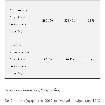
09/
t
Νοικοκυριά με
Nova
3
Play
/
296.150
328.461
-9,8%
συνδυαστικές
υπηρεσίες
Ποσοστό
νοικοκυριών με
Nova
3
Play
/
42,3%
44,1%
-1,8π.μ.
συνδυαστικές
υπηρεσίες
Τηλεπικοινωνιακές Υπηρεσίες
ο
Κατά το 1
εξάμηνο του 2017 οι ενεργοί συνδρομητές
LLU