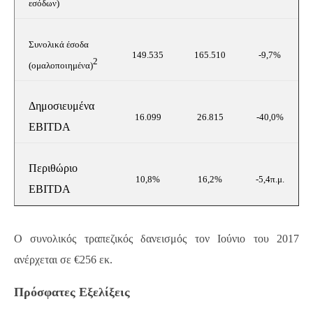
εσόδων)
Συνολικά έσοδα
149.535
165.510
-9,7%
2
(ομαλοποιημένα
)
Δημοσιευμένα
16.099
26.815
-40,0%
EBITDA
Περιθώριο
10,8%
16,2%
-5,4π.μ.
EBITDA
Ο συνολικός τραπεζικός δανεισμός τον Ιούνιο του 2017
ανέρχεται σε €256 εκ.
Πρόσφατες Εξελίξεις