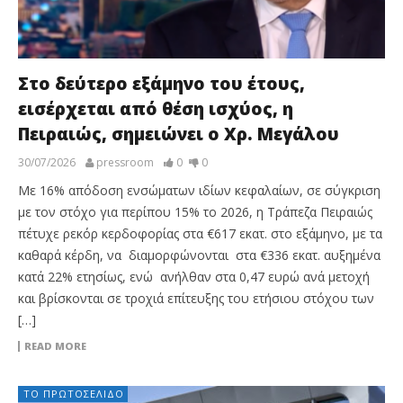
Στο δεύτερο εξάμηνο του έτους,
εισέρχεται από θέση ισχύος, η
Πειραιώς, σημειώνει ο Χρ. Μεγάλου
30/07/2026
pressroom
0
0
Με 16% απόδοση ενσώματων ιδίων κεφαλαίων, σε σύγκριση
με τον στόχο για περίπου 15% το 2026, η Τράπεζα Πειραιώς
πέτυχε ρεκόρ κερδοφορίας στα €617 εκατ. στο εξάμηνο, με τα
καθαρά κέρδη, να διαμορφώνονται στα €336 εκατ. αυξημένα
κατά 22% ετησίως, ενώ ανήλθαν στα 0,47 ευρώ ανά μετοχή
και βρίσκονται σε τροχιά επίτευξης του ετήσιου στόχου των
[…]
READ MORE
ΤΟ ΠΡΩΤΟΣΈΛΙΔΟ