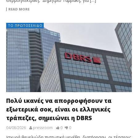
Θερμοηλεκτρική, Δημήτριο Ταμβάκη, για […]
READ MORE
ΤΟ ΠΡΩΤΟΣΈΛΙΔΟ
Πολύ ικανές να απορροφήσουν τα
εξωτερικά σοκ, είναι οι ελληνικές
τράπεζες, σημειώνει η DBRS
04/08/2026
pressroom
0
0
Ισχυρά θεμελιώδη πιστωτικά μεγέθη, διατήρησαν οι τέσσερις