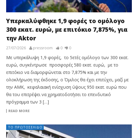
Υπερκαλύφθηκε 1,9 φορές το ομόλογο
300 εκατ. ευρώ, με επιτόκιο 7,875%, για
την Aktor
27/07/2026
pressroom
0
0
Με υπερκάλυψη 1,9 φορές, το 5ετές ομόλογο των 300 εκατ.
ευρώ, συγκέντρωσε προσφορές 580 εκατ. ευρώ, με το
επιτόκιο να διαμορφώνεται στο 7,875% και με την
ολοκλήρωση της έκδοσης, ο Όμιλος θα έχει επιτύχει, μαζί με
την ΑΜΚ, κεφαλαιακή ενίσχυση ύψους 950 εκατ. ευρώ που
θα του επιτρέψει να χρηματοδοτήσει το επενδυτικό
πρόγραμμα των 3 […]
READ MORE
ΤΟ ΠΡΩΤΟΣΈΛΙΔΟ