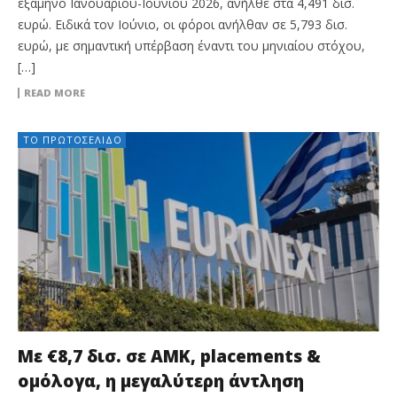
εξάμηνο Ιανουαρίου-Ιουνίου 2026, ανήλθε στα 4,491 δισ.
ευρώ. Ειδικά τον Ιούνιο, οι φόροι ανήλθαν σε 5,793 δισ.
ευρώ, με σημαντική υπέρβαση έναντι του μηνιαίου στόχου,
[…]
READ MORE
ΤΟ ΠΡΩΤΟΣΈΛΙΔΟ
Με €8,7 δισ. σε ΑΜΚ, placements &
ομόλογα, η μεγαλύτερη άντληση