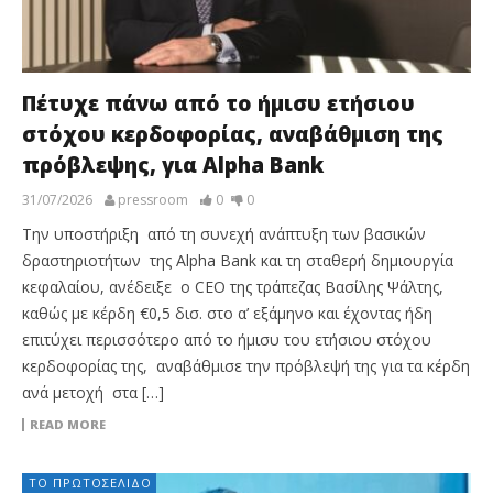
Πέτυχε πάνω από το ήμισυ ετήσιου
στόχου κερδοφορίας, αναβάθμιση της
πρόβλεψης, για Alpha Bank
31/07/2026
pressroom
0
0
Την υποστήριξη από τη συνεχή ανάπτυξη των βασικών
δραστηριοτήτων της Alpha Bank και τη σταθερή δημιουργία
κεφαλαίου, ανέδειξε ο CEO της τράπεζας Βασίλης Ψάλτης,
καθώς με κέρδη €0,5 δισ. στο α’ εξάμηνο και έχοντας ήδη
επιτύχει περισσότερο από το ήμισυ του ετήσιου στόχου
κερδοφορίας της, αναβάθμισε την πρόβλεψή της για τα κέρδη
ανά μετοχή στα […]
READ MORE
ΤΟ ΠΡΩΤΟΣΈΛΙΔΟ