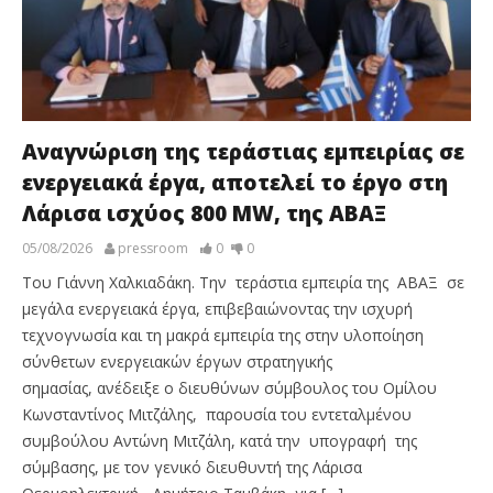
Αναγνώριση της τεράστιας εμπειρίας σε
ενεργειακά έργα, αποτελεί το έργο στη
Λάρισα ισχύος 800 ΜW, της ΑΒΑΞ
05/08/2026
pressroom
0
0
Του Γιάννη Χαλκιαδάκη. Την τεράστια εμπειρία της ΑΒΑΞ σε
μεγάλα ενεργειακά έργα, επιβεβαιώνοντας την ισχυρή
τεχνογνωσία και τη μακρά εμπειρία της στην υλοποίηση
σύνθετων ενεργειακών έργων στρατηγικής
σημασίας, ανέδειξε ο διευθύνων σύμβουλος του Ομίλου
Κωνσταντίνος Μιτζάλης, παρουσία του εντεταλμένου
συμβούλου Αντώνη Μιτζάλη, κατά την υπογραφή της
σύμβασης, με τον γενικό διευθυντή της Λάρισα