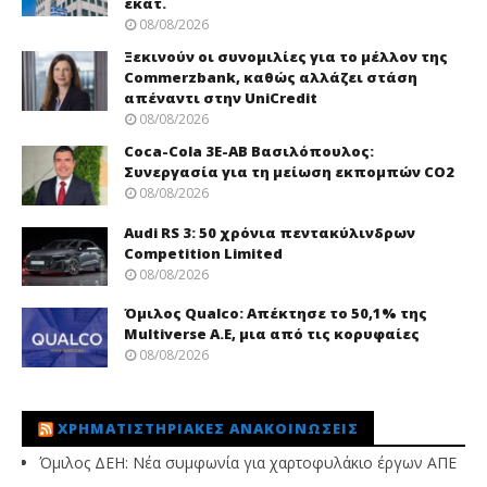
εκατ.
08/08/2026
Ξεκινούν οι συνομιλίες για το μέλλον της
Commerzbank, καθώς αλλάζει στάση
απέναντι στην UniCredit
08/08/2026
Coca-Cola 3Ε-ΑΒ Βασιλόπουλος:
Συνεργασία για τη μείωση εκπομπών CO2
08/08/2026
Audi RS 3: 50 χρόνια πεντακύλινδρων
Competition Limited
08/08/2026
Όμιλος Qualco: Απέκτησε το 50,1% της
Multiverse A.E, μια από τις κορυφαίες
08/08/2026
ΧΡΗΜΑΤΙΣΤΗΡΙΑΚΈΣ ΑΝΑΚΟΙΝΏΣΕΙΣ
Όμιλος ΔΕΗ: Νέα συμφωνία για χαρτοφυλάκιο έργων ΑΠΕ