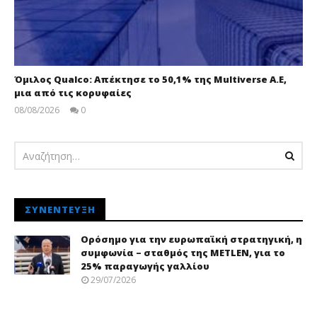
Όμιλος Qualco: Απέκτησε το 50,1% της Multiverse A.E,
μια από τις κορυφαίες
08/08/2026
0
pressroom
ΣΥΝΈΝΤΕΥΞΗ
Ορόσημο για την ευρωπαϊκή στρατηγική, η
συμφωνία – σταθμός της METLEN, για το
25% παραγωγής γαλλίου
29/07/2026