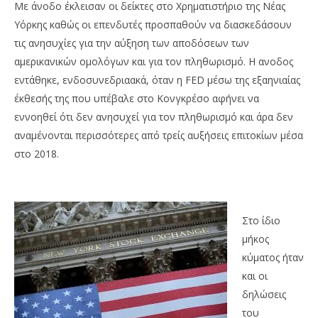
Με άνοδο έκλεισαν οι δείκτες στο Χρηματιστήριο της Νέας
Υόρκης καθώς οι επενδυτές προσπαθούν να διασκεδάσουν
τις ανησυχίες για την αύξηση των αποδόσεων των
αμερικανικών ομολόγων και για τον πληθωρισμό. Η ανοδος
εντάθηκε, ενδοσυνεδριαακά, όταν η FED μέσω της εξαηνιαίας
έκθεσής της που υπέβαλε στο Κονγκρέσο αφήνει να
εννοηθεί ότι δεν ανησυχεί για τον πληθωρισμό και άρα δεν
NOW VIEWING
αναμένονται περισσότερες από τρείς αυξήσεις επιτοκίων μέσα
Με άνοδο 1,39% έκλεισε ο Dow Jones την
Με
στο 2018.
Παρασκευή στη Wall Street
κέ
23/02/2018
23/
Metoxes
M
Online
Onl
Στο ίδιο
μήκος
κύματος ήταν
και οι
δηλώσεις
του