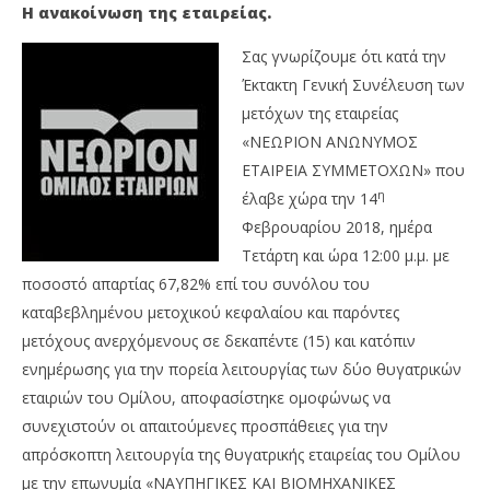
Η ανακοίνωση της εταιρείας.
Σας γνωρίζουμε ότι κατά την
Έκτακτη Γενική Συνέλευση των
μετόχων της εταιρείας
«ΝΕΩΡΙΟΝ ΑΝΩΝΥΜΟΣ
ΕΤΑΙΡΕΙΑ ΣΥΜΜΕΤΟΧΩΝ» που
η
έλαβε χώρα την 14
Φεβρουαρίου 2018, ημέρα
Τετάρτη και ώρα 12:00 μ.μ. με
NOW VIEWING
ποσοστό απαρτίας 67,82% επί του συνόλου του
Αποφάσεις της έκτακτης γενικής συνέλευσης της
Wa
καταβεβλημένου μετοχικού κεφαλαίου και παρόντες
“Νεώριον ΑΕ” για τις θυγατρικές της
0,
μετόχους ανερχόμενους σε δεκαπέντε (15) και κατόπιν
15/02/2018
15/
ενημέρωσης για την πορεία λειτουργίας των δύο θυγατρικών
Metoxes
M
εταιριών του Ομίλου, αποφασίστηκε ομοφώνως να
Online
Onl
συνεχιστούν οι απαιτούμενες προσπάθειες για την
απρόσκοπτη λειτουργία της θυγατρικής εταιρείας του Ομίλου
με την επωνυμία «ΝΑΥΠΗΓΙΚΕΣ ΚΑΙ ΒΙΟΜΗΧΑΝΙΚΕΣ