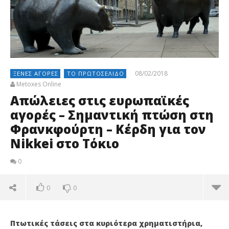
08/02/2018
ΞΈΝΕΣ ΑΓΟΡΈΣ
ΤΟ ΠΡΩΤΟΣΈΛΙΔΟ
Metoxes Online
Απώλειες στις ευρωπαϊκές
αγορές – Σημαντική πτώση στη
Φρανκφούρτη – Κέρδη για τον
Nikkei στο Τόκιο
0
0
0
Πτωτικές τάσεις στα κυριότερα χρηματιστήρια,