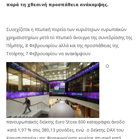
παρά τη χθεσινή προσπάθεια ανάκαμψης.
Συνεχίζεται η πτωτική πορεία των κυριότερων ευρωπαϊκών
χρηματιστηρίων μετά το πτωτικό άνοιγμα της συνεδρίασης της
Πέμπτης, 8 Φεβρουαρίου αλλά και της προσπάθειας της
Τετάρτης 7 Φεβρουαρίου να ανακάμψουν.
Ο
NOW VIEWING
Απώλειες στις ευρωπαϊκές αγορές – Σημαντική
Όμ
πτώση στη Φρανκφούρτη – Κέρδη για τον Nikkei
A.
στο Τόκιο
08/
08/02/2018
M
Onl
Metoxes
Online
πανευρωπαϊκός δείκτης Euro Stoxx 600 καταγράφει άνοδο
κατά 1,97 % στις 380,13 μονάδες, ενώ ο δείκτης DAX του
Χρηματιστηρίου της Φρανκφούρτης κινείται πτωτικά κατά