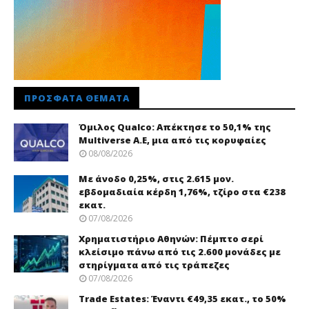
ΠΡΌΣΦΑΤΑ ΘΈΜΑΤΑ
Όμιλος Qualco: Απέκτησε το 50,1% της
Multiverse A.E, μια από τις κορυφαίες
08/08/2026
Με άνοδο 0,25%, στις 2.615 μον.
εβδομαδιαία κέρδη 1,76%, τζίρο στα €238
εκατ.
07/08/2026
Χρηματιστήριο Αθηνών: Πέμπτο σερί
κλείσιμο πάνω από τις 2.600 μονάδες με
στηρίγματα από τις τράπεζες
07/08/2026
Trade Εstates: Έναντι €49,35 εκατ., το 50%