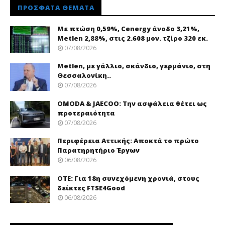
ΠΡΌΣΦΑΤΑ ΘΈΜΑΤΑ
Με πτώση 0,59%, Cenergy άνοδο 3,21%,
Metlen 2,88%, στις 2.608 μον. τζίρο 320 εκ.
07/08/2026
Metlen, με γάλλιο, σκάνδιο, γερμάνιο, στη
Θεσσαλονίκη..
07/08/2026
OMODA & JAECOO: Την ασφάλεια θέτει ως
προτεραιότητα
07/08/2026
Περιφέρεια Αττικής: Αποκτά το πρώτο
Παρατηρητήριο Έργων
06/08/2026
ΟΤΕ: Για 18η συνεχόμενη χρονιά, στους
δείκτες FTSE4Good
06/08/2026