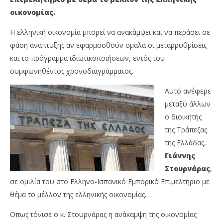
οικονομίας.
Η ελληνική οικονομία μπορεί να ανακάμψει και να περάσει σε
φάση ανάπτυξης αν εφαρμοσθούν ομαλά οι μεταρρυθμίσεις
και το πρόγραμμα ιδιωτικοποιήσεων, εντός του
συμφωνηθέντος χρονοδιαγράμματος.
Αυτό ανέφερε
NOW VIEWING
μεταξύ άλλων
ο διοικητής
Γιάννης Στουρνάρας: “Εφικτή η ανάκαμψη της
Με
της Τράπεζας
ελληνικής οικονομίας αν εφαρμοσθούν οι
2,8
μεταρρυθμίσεις”
της Ελλάδας,
12/
12/02/2018
M
Γιάννης
Onl
Metoxes
Στουρνάρας
,
Online
σε ομιλία του στο Ελληνο-Ισπανικό Εμπορικό Επιμελτήριο με
θέμα το μέλλον της ελληνικής οικονομίας.
Οπως τόνισε ο κ. Στουρνάρας η ανάκαμψη της οικονομίας