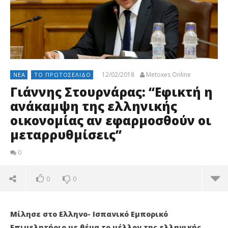
12/02/2018
Metoxes Online
ΝΈΑ
ΤΟ ΠΡΩΤΟΣΈΛΙΔΟ
Γιάννης Στουρνάρας: “Εφικτή η
ανάκαμψη της ελληνικής
οικονομίας αν εφαρμοσθούν οι
μεταρρυθμίσεις”
0
0
0
Μίλησε στο Ελληνο- Ισπανικό Εμπορικό
Επιμελητήριο με θέμα το μέλλον της ελληνικής