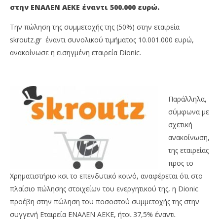
στην ΕΝΑΛΕΝ ΑΕΚΕ έναντι 500.000 ευρώ.
Την πώληση της συμμετοχής της (50%) στην εταιρεία
skroutz.gr έναντι συνολικού τιμήματος 10.001.000 ευρώ,
ανακοίνωσε η εισηγμένη εταιρεία Dionic.
Παράλληλα,
NOW VIEWING
σύμφωνα με
σχετική
Dionic: Συμφωνήθηκε η πώληση του 50% της
QU
ανακοίνωση,
συμμετοχής της στη skroutz.gr έναντι 10 εκατ.
07/
ευρώ
της εταιρείας
M
Onl
07/02/2018
προς το
Metoxes
Χρηματιστήριο κσι το επενδυτικό κοινό, αναφέρεται ότι στο
Online
πλαίσιο πώλησης στοιχείων του ενεργητικού της, η Dionic
προέβη στην πώληση του ποσοστού συμμετοχής της στην
συγγενή Εταιρεία ΕΝΑΛΕΝ ΑΕΚΕ, ήτοι 37,5% έναντι