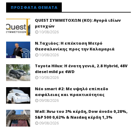
ΠΡΌΣΦΑΤΑ ΘΈΜΑΤΑ
QUEST ΣΥΜΜΕΤΟΧΩΝ (ΚΟ): Αγορά ιδίων
μετοχών
10/08/2026
Ν.Ταχιάος: Η επέκταση Μετρό
Θεσσαλονίκης προς την Καλαμαριά
10/08/2026
Toyota Hilux: Η ένατη γενιά, 2.8 Hybrid, 48V
diesel mild με 4WD
10/08/2026
Νέo smart #2: Με υψηλό επίπεδο
ασφάλειας και πρακτικότητας
09/08/2026
Wall: Άνω του 3% κέρδη, Dow άνοδο 0,28%,
S&P 500 0,62% & Nasdaq κέρδη 1,3%
09/08/2026