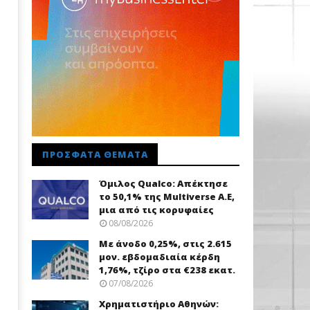
ΠΡΌΣΦΑΤΑ ΘΈΜΑΤΑ
Όμιλος Qualco: Απέκτησε
το 50,1% της Multiverse A.E,
μια από τις κορυφαίες
08/08/2026
Με άνοδο 0,25%, στις 2.615
μον. εβδομαδιαία κέρδη
1,76%, τζίρο στα €238 εκατ.
07/08/2026
Χρηματιστήριο Αθηνών: