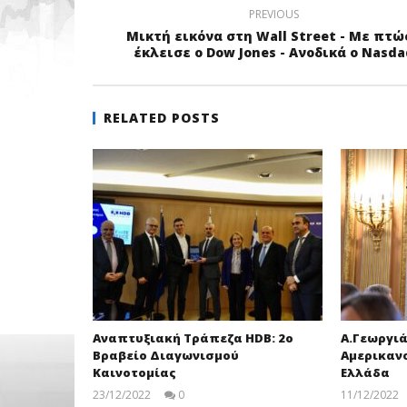
PREVIOUS
Μικτή εικόνα στη Wall Street - Με πτώ
έκλεισε ο Dow Jones - Ανοδικά ο Nasda
RELATED POSTS
Αναπτυξιακή Τράπεζα HDB: 2ο
Α.Γεωργι
Βραβείο Διαγωνισμού
Αμερικαν
Καινοτομίας
Ελλάδα
23/12/2022
0
11/12/2022