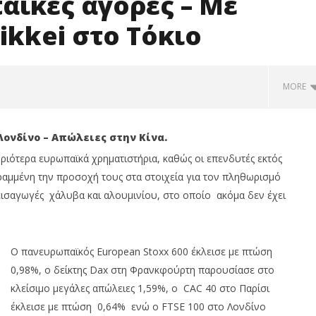
αϊκές αγορές – Με
ikkei στο Τόκιο
MORE
Λονδίνο – Απώλειες στην Κίνα.
υριότερα ευρωπαϊκά χρηματιστήρια, καθώς οι επενδυτές εκτός
ραμμένη την προσοχή τους στα στοιχεία για τον πληθωρισμό
εισαγωγές χάλυβα και αλουμινίου, στο οποίο ακόμα δεν έχει
Ο πανευρωπαϊκός European Stoxx 600 έκλεισε με πτώση
ualco: Απέκτησε το
Με άνοδο 0,25%, στις 2.615 μον.
0,98%, ο δείκτης Dax στη Φρανκφούρτη παρουσίασε στο
 Multiverse A.E, μια από
εβδομαδιαία κέρδη 1,76%, τζίρο
κλείσιμο μεγάλες απώλειες 1,59%, ο CAC 40 στο Παρίσι
φαίες
στα €238 εκατ.
έκλεισε με πτώση 0,64% ενώ ο FTSE 100 στο Λονδίνο
13/03/2018