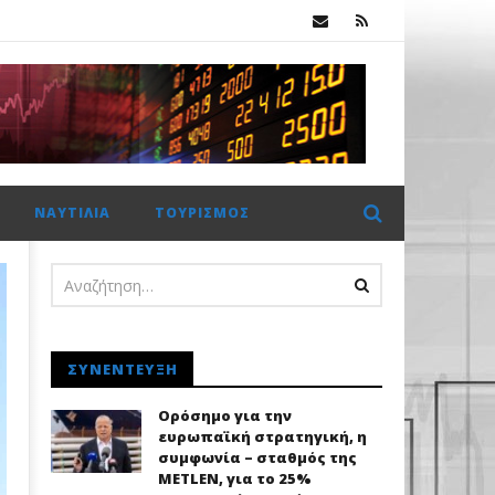
Χρηματιστήριο Αθηνών: Πέμπτο σερί κλείσιμο πάνω από τις 2.600 μονάδες με στηρίγματα από τις τράπεζες
ΝΑΥΤΙΛΊΑ
ΤΟΥΡΙΣΜΌΣ
ΣΥΝΈΝΤΕΥΞΗ
Ορόσημο για την
ευρωπαϊκή στρατηγική, η
συμφωνία – σταθμός της
METLEN, για το 25%