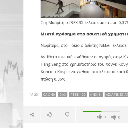
13/03/2018
Metoxes
Online
Metoxes
Online
Στη Μαδρίτη ο ΙΒΕΧ 35 έκλεισε με πτώση 0,37
Μικτά πρόσημα στα ασιατικά χρηματι
Νωρίτερα, στο Τόκιο o δείκτης Nikkei έκλεισε
Αντίθετα πτωτικά κινήθηκαν οι αγορές στην Κ
Hang Seng στο χρηματιστήριο του Χονγκ Κονγ
Κορέα ο Kospi ενισχύθηκε στο κλείσιμο κατά 
πτώση 0,36%.
TAGS:
CAC 40
DAX
FTSE 100
NIKKEI
ΑΣΙΑΤΙΚΈΣ Α
0
0