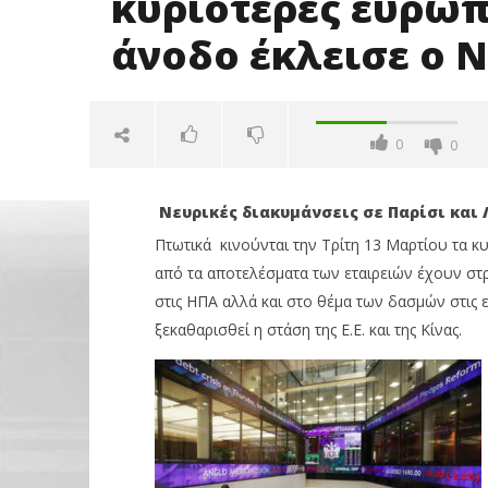
κυριότερες ευρωπ
άνοδο έκλεισε ο N
0
0
Νευρικές διακυμάνσεις σε Παρίσι και 
Πτωτικά κινούνται την Τρίτη 13 Μαρτίου τα κ
από τα αποτελέσματα των εταιρειών έχουν στ
στις ΗΠΑ αλλά και στο θέμα των δασμών στις 
ξεκαθαρισθεί η στάση της Ε.Ε. και της Κίνας.
NOW VIEWING
Με σημαντικές απώλειες
Όμιλος Q
έκλεισαν οι κυριότερες
50,1% της
ευρωπαϊκές αγορές – Με άνοδο
τις κορυ
έκλεισε ο Nikkei στο Τόκιο
13/03/2018