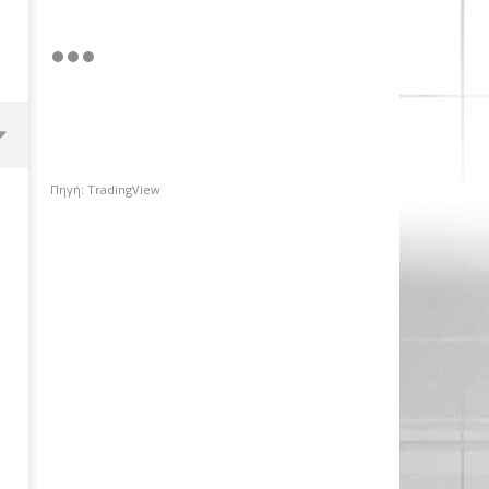
Πηγή: TradingView
Χρηματιστήριο Αθηνών: Πέμπτο
σερί κλείσιμο πάνω από τις
2.600 μονάδες με στηρίγματα
από τις τράπεζες