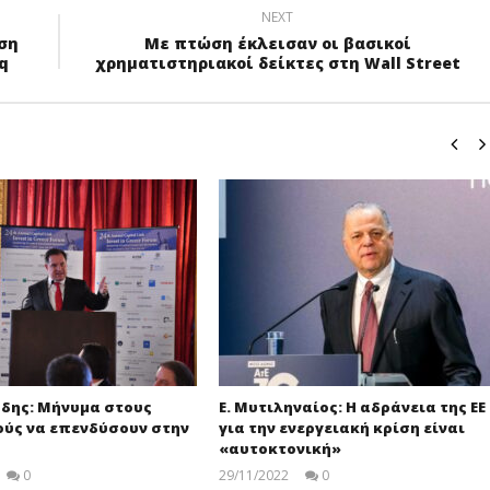
NEXT
ση
Με πτώση έκλεισαν οι βασικοί
q
χρηματιστηριακοί δείκτες στη Wall Street
άδης: Μήνυμα στους
Ε. Μυτιληναίος: Η αδράνεια της ΕΕ
ούς να επενδύσουν στην
για την ενεργειακή κρίση είναι
«αυτοκτονική»
0
29/11/2022
0