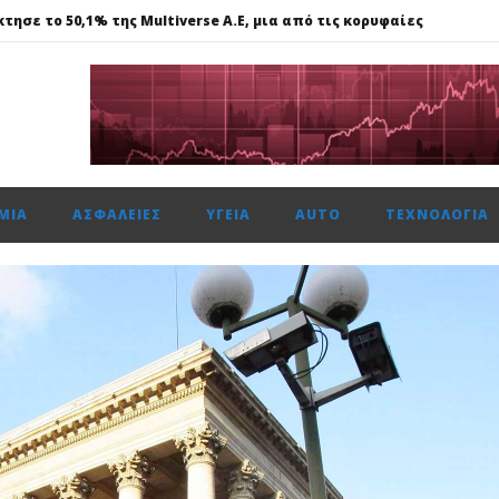
τησε το 50,1% της Multiverse A.E, μια από τις κορυφαίες
615 μον. εβδομαδιαία κέρδη 1,76%, τζίρο στα €238 εκατ.
ναντι €49,35 εκατ., το 50% του Sofia South Ring Mall
ώτη φορά πάνω από 2 εκατ. επιβάτες τον Ιούλιο
ΜΊΑ
ΑΣΦΆΛΕΙΕΣ
ΥΓΕΊΑ
AUTO
ΤΕΧΝΟΛΟΓΊΑ
τησε το 50,1% της Multiverse A.E, μια από τις κορυφαίες