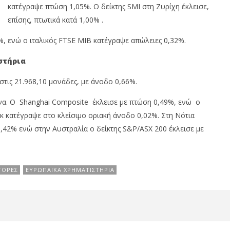
Metoxes
κατέγραψε πτώση 1,05%. Ο δείκτης SMI στη Ζυρίχη έκλεισε,
Online
επίσης, πτωτικά κατά 1,00% .
%, ενώ ο ιταλικός FTSE MIB κατέγραψε απώλειες 0,32%.
στήρια
 στις
21.968,10 μονάδες, με άνοδο
0,66%.
ίνα. Ο Shanghai Composite έκλεισε με πτώση 0,49%, ενώ ο
κ κατέγραψε στο κλείσιμο οριακή άνοδο 0,02%. Στη Νότια
0,42% ενώ στην Αυστραλία ο δείκτης S&P/ASX 200 έκλεισε με
ΓΟΡΈΣ
ΕΥΡΩΠΑΪΚΆ ΧΡΗΜΑΤΙΣΤΉΡΙΑ