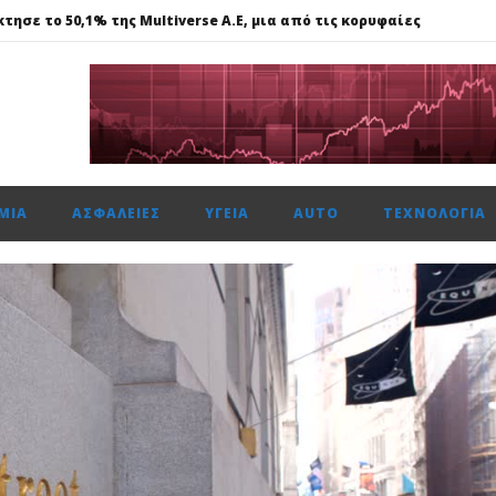
τησε το 50,1% της Multiverse A.E, μια από τις κορυφαίες
615 μον. εβδομαδιαία κέρδη 1,76%, τζίρο στα €238 εκατ.
ναντι €49,35 εκατ., το 50% του Sofia South Ring Mall
ώτη φορά πάνω από 2 εκατ. επιβάτες τον Ιούλιο
ΜΊΑ
ΑΣΦΆΛΕΙΕΣ
ΥΓΕΊΑ
AUTO
ΤΕΧΝΟΛΟΓΊΑ
τησε το 50,1% της Multiverse A.E, μια από τις κορυφαίες