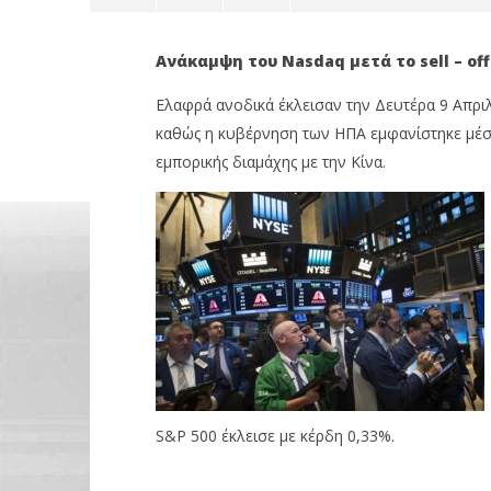
Ανάκαμψη του Nasdaq μετά το sell – of
Ελαφρά ανοδικά έκλεισαν την Δευτέρα 9 Απριλί
καθώς η κυβέρνηση των ΗΠΑ εμφανίστηκε μέσα
εμπορικής διαμάχης με την Κίνα.
NOW VIEWING
Με συγκρατημένη άνοδο
Όμιλος Q
έκλεισαν οι βασικοί δείκτες στη
50,1% της
Wall Street
τις κορυ
10/04/2018
10/04/2018
Metoxes
Metoxes
Online
Online
S&P 500 έκλεισε με κέρδη 0,33%.