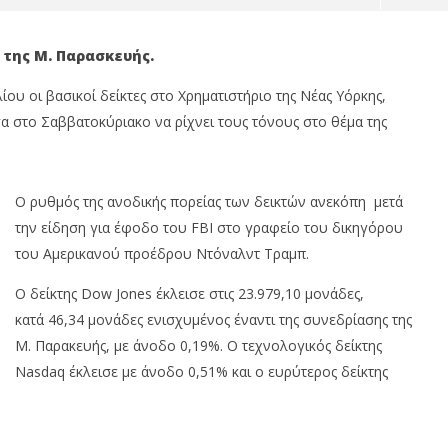
f της Μ. Παρασκευής.
ου οι βασικοί δείκτες στο Χρηματιστήριο της Νέας Υόρκης,
 στο Σαββατοκύριακο να ρίχνει τους τόνους στο θέμα της
O ρυθμός της ανοδικής πορείας των δεικτών ανεκόπη μετά
την είδηση για έφοδο του FBI στο γραφείο του δικηγόρου
ualco: Απέκτησε το
Με άνοδο 0,25%, στις 2.615 μον.
του Αμερικανού προέδρου Ντόναλντ Τραμπ.
 Multiverse A.E, μια από
εβδομαδιαία κέρδη 1,76%, τζίρο
φαίες
στα €238 εκατ.
Ο δείκτης Dow Jones έκλεισε στις
23.979,10 μονάδες,
10/04/2018
Metoxes
κατά
46,34 μονάδες ενισχυμένος έναντι της συνεδρίασης της
Online
Μ. Παρακευής, με άνοδο 0,19%. Ο τεχνολογικός δείκτης
Nasdaq έκλεισε με άνοδο 0,51% και ο ευρύτερος δείκτης