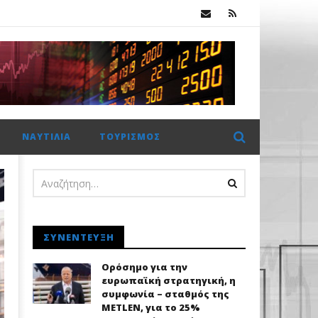
Χρηματιστήριο Αθηνών: Πέμπτο σερί κλείσιμο πάνω από τις 2.600 μονάδες με στηρίγματα από τις τράπεζες
ΝΑΥΤΙΛΊΑ
ΤΟΥΡΙΣΜΌΣ
ΣΥΝΈΝΤΕΥΞΗ
Ορόσημο για την
ευρωπαϊκή στρατηγική, η
συμφωνία – σταθμός της
METLEN, για το 25%