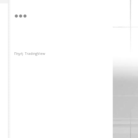
Πηγή: TradingView
Χρηματιστήριο Αθηνών: Πέμπτο
σερί κλείσιμο πάνω από τις
2.600 μονάδες με στηρίγματα
από τις τράπεζες
10/04/2018
Metoxes
Online