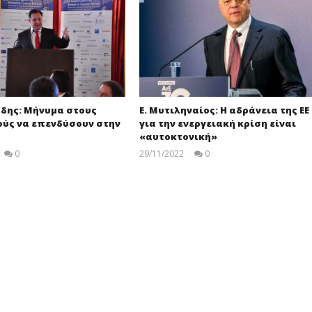
άδης: Μήνυμα στους
Ε. Μυτιληναίος: Η αδράνεια της ΕΕ
ούς να επενδύσουν στην
για την ενεργειακή κρίση είναι
«αυτοκτονική»
0
29/11/2022
0
pressroom
pressroom