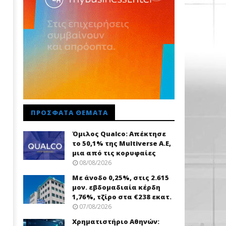
ΠΡΌΣΦΑΤΑ ΘΈΜΑΤΑ
Όμιλος Qualco: Απέκτησε
το 50,1% της Multiverse A.E,
μια από τις κορυφαίες
08/08/2026
Με άνοδο 0,25%, στις 2.615
μον. εβδομαδιαία κέρδη
1,76%, τζίρο στα €238 εκατ.
07/08/2026
Χρηματιστήριο Αθηνών: