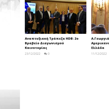
Αναπτυξιακή Τράπεζα HDB: 2ο
Α.Γεωργι
Βραβείο Διαγωνισμού
Αμερικαν
Καινοτομίας
Ελλάδα
23/12/2022
0
11/12/2022
pressroom