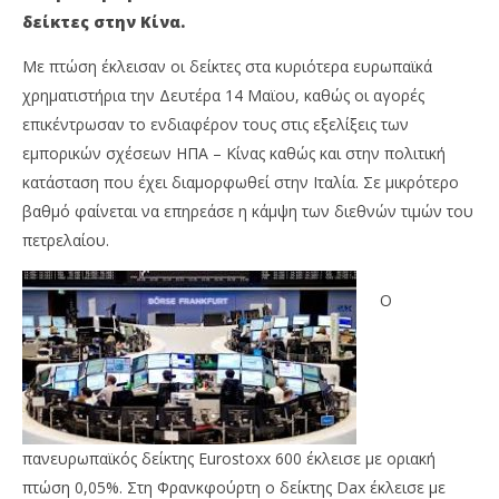
δείκτες στην Κίνα.
Με πτώση έκλεισαν οι δείκτες στα κυριότερα ευρωπαϊκά
χρηματιστήρια την Δευτέρα 14 Μαϊου, καθώς οι αγορές
επικέντρωσαν το ενδιαφέρον τους στις εξελίξεις των
εμπορικών σχέσεων ΗΠΑ – Κίνας καθώς και στην πολιτική
κατάσταση που έχει διαμορφωθεί στην Ιταλία. Σε μικρότερο
βαθμό φαίνεται να επηρεάσε η κάμψη των διεθνών τιμών του
πετρελαίου.
NOW VIEWING
Με πτώση έκλεισαν τα ευρωπαϊκά
Ν.
Ο
χρηματιστήρια – Νέα άνοδος για τον Nikkei
πρ
14/05/2018
14/
press-
p
room
ro
πανευρωπαϊκός δείκτης Eurostoxx 600 έκλεισε με οριακή
πτώση 0,05%. Στη Φρανκφούρτη ο δείκτης Dax έκλεισε με