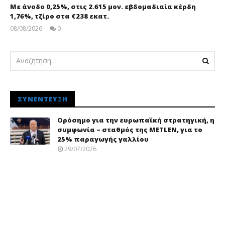
Με άνοδο 0,25%, στις 2.615 μον. εβδομαδιαία κέρδη
1,76%, τζίρο στα €238 εκατ.
08/08/2026
0
pressroom
ΣΥΝΈΝΤΕΥΞΗ
Ορόσημο για την ευρωπαϊκή στρατηγική, η
συμφωνία – σταθμός της METLEN, για το
25% παραγωγής γαλλίου
29/07/2026