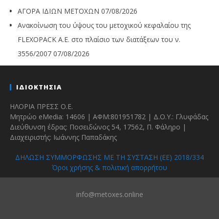
ΑΓΟΡΑ ΙΔΙΩΝ ΜΕΤΟΧΩΝ
07/08/2026
Ανακοίνωση του ύψους του μετοχικού κεφαλαίου της
FLEXOPACK A.E. στο πλαίσιο των διατάξεων του ν.
3556/2007
07/08/2026
ΙΔΙΟΚΤΗΣΙΑ
ΗΛΟΡΙΑ ΠΡΕΣΣ Ο.Ε.
Μητρώο eMedia: 14606 | ΑΦΜ:801951782 | Δ.Ο.Υ.: Γλυφάδας
Διεύθυνση έδρας: Ποσειδώνος 54, 17562, Π. Φάληρο |
Διαχειριστής: Ιωάννης Παπαδάκης
ΔΗΛΩΣΗ ΣΥΜΜΟΡΦΩΣΗΣ ΜΕ ΤΗ ΣΥΣΤΑΣΗ (ΕΕ) 2018/334
Όροι χρήσης & πολιτική απορρήτου
info@metoxes.online