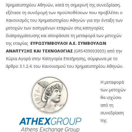
Χρηματιστηρίου Αθηνών, κατά τη σημερινή της συνεδρίαση,
εξέτασε τη συνδρομή των προϋποθέσεων που προβλέπει ο
Κανονισμός του Χρηματιστηρίου Αθηνών για την ένταξη των
μετοχών των εισηγμένων εταιριών στις κατηγορίες
διαπραγμάτευσης και αποφάσισε τη μεταφορά των μετοχών
της εταιρίας
ΕΥΡΩΣΥΜΒΟΥΛΟΙ Α.Ε. ΣΥΜΒΟΥΛΩΝ
NOW VIEWING
ΑΝΑΠΤΥΞΗΣ ΚΑΙ ΤΕΧΝΟΛΟΓΙΑΣ
(GRS439003005) από την
Χρηματιστήριο Αθηνών: Μεταβολή στις
Li
Κύρια Αγορά στην Κατηγορία Επιτήρησης, σύμφωνα με το
κατηγορίες διαπραγμάτευσης και στη σύνθεση
Lo
άρθρο 3.1.2.4. του Κανονισμού του Χρηματιστηρίου Αθηνών.
των δεικτών
10/
10/05/2018
M
Onl
Η μεταφορά
Metoxes
Online
των μετοχών
θα ισχύσει
από τη
συνεδρίαση
της