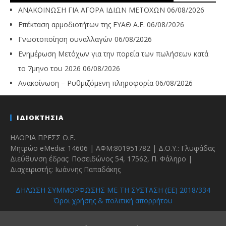
ΑΝΑΚΟΙΝΩΣΗ ΓΙΑ ΑΓΟΡΑ ΙΔΙΩΝ ΜΕΤΟΧΩΝ
06/08/2026
Επέκταση αρμοδιοτήτων της ΕΥΑΘ Α.Ε.
06/08/2026
Γνωστοποίηση συναλλαγών
06/08/2026
Ενημέρωση Μετόχων για την πορεία των πωλήσεων κατά
το 7μηνο του 2026
06/08/2026
Ανακοίνωση – Ρυθμιζόμενη πληροφορία
06/08/2026
ΙΔΙΟΚΤΗΣΙΑ
ΗΛΟΡΙΑ ΠΡΕΣΣ Ο.Ε.
Μητρώο eMedia: 14606 | ΑΦΜ:801951782 | Δ.Ο.Υ.: Γλυφάδας
Διεύθυνση έδρας: Ποσειδώνος 54, 17562, Π. Φάληρο |
Διαχειριστής: Ιωάννης Παπαδάκης
ΔΗΛΩΣΗ ΣΥΜΜΟΡΦΩΣΗΣ ΜΕ ΤΗ ΣΥΣΤΑΣΗ (ΕΕ) 2018/334
Όροι χρήσης & πολιτική απορρήτου