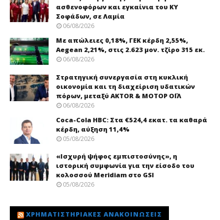
ασθενοφόρων και εγκαίνια του ΚΥ
Σοφάδων, σε Λαμία
06/08/2026
Με απώλειες 0,18%, ΓΕΚ κέρδη 2,55%,
Aegean 2,21%, στις 2.623 μον. τζίρο 315 εκ.
06/08/2026
Στρατηγική συνεργασία στη κυκλική
οικονομία και τη διαχείριση υδατικών
πόρων, μεταξύ AKTOR & ΜΟΤΟΡ ΟΪΛ
06/08/2026
Coca-Cola HBC: Στα €524,4 εκατ. τα καθαρά
κέρδη, αύξηση 11,4%
05/08/2026
«Ισχυρή ψήφος εμπιστοσύνης», η
ιστορική συμφωνία για την είσοδο του
κολοσσού Meridiam στο GSI
05/08/2026
ΧΡΗΜΑΤΙΣΤΗΡΙΑΚΈΣ ΑΝΑΚΟΙΝΏΣΕΙΣ