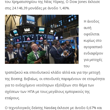
του Χρηματιστηρίου της Νέας Υόρκης. Ο Dow Jones έκλεισε
στις 24.146,39 μονάδες με άνοδο 1,40%.
Η άνοδος
αυτή
οφείλεται
NOW VIEWING
κυρίως στο
Με άνοδο έκλεισαν οι δείκτες στη Wall Street
Άδ
αγοραστικό
κα
07/06/2018
ενδιαφέρον
Metoxes
07/
για μετοχές
Online
M
Onl
του
τραπεζικού και επενδυτικού κλάδο αλλά και για την μετοχή
της Boeing. Βεβαίως, οι επενδυτές παραμένουν σε ετοιμότητα
για το ενδεχόμενο νεοότερων εξελίξεων στο θέμα των
σχέσεων των ΗΠΑ με τους μεγάλους εμπορικούς της
εταίρους.
Ο τεχνολογικός δείκτης Nasdaq έκλεισε με άνοδο 0,67% και