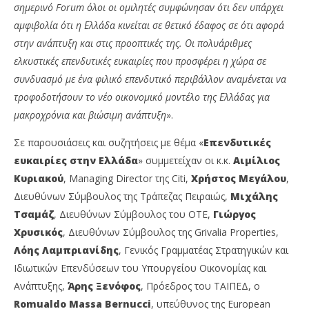
σημερινό
Forum όλοι οι ομιλητές συμφώνησαν ότι δεν υπάρχει
αμφιβολία ότι η Ελλάδα κινείται σε θετικό έδαφος σε ότι αφορά
στην ανάπτυξη και στις προοπτικές της. Οι πολυάριθμες
ελκυστικές επενδυτικές ευκαιρίες που προσφέρει η χώρα σε
συνδυασμό με ένα φιλικό επενδυτικό περιβάλλον αναμένεται να
τροφοδοτήσουν το νέο οικονομικό μοντέλο της Ελλάδας για
μακροχρόνια και βιώσιμη ανάπτυξη
».
Σε παρουσιάσεις και συζητήσεις με θέμα «
Επενδυτικές
ευκαιρίες στην Ελλάδα
» συμμετείχαν οι κ.κ.
Αιμίλιος
Κυριακού
, Managing Director της Citi,
Χρήστος Μεγάλου
,
Διευθύνων Σύμβουλος της Τράπεζας Πειραιώς,
Μιχάλης
Τσαμάζ
, Διευθύνων Σύμβουλος του ΟΤΕ,
Γιώργος
Χρυσικός
, Διευθύνων Σύμβουλος της Grivalia Properties,
Λόης Λαμπριανίδης
, Γενικός Γραμματέας Στρατηγικών και
Ιδιωτικών Επενδύσεων του Υπουργείου Οικονομίας και
Ανάπτυξης,
Άρης Ξενόφος
, Πρόεδρος του ΤΑΙΠΕΔ, ο
Romualdo Massa Bernucci
, υπεύθυνος της European