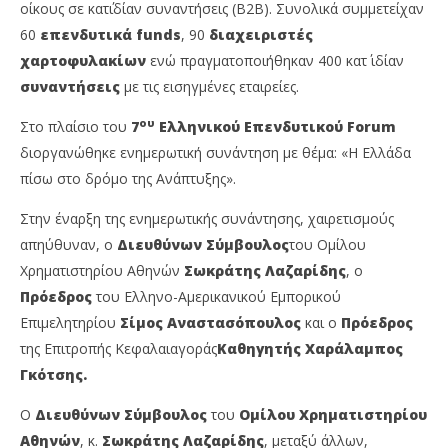
οίκους σε κατ΄ιδίαν συναντήσεις (Β2Β). Συνολικά συμμετείχαν
60
επενδυτικά
funds
, 90
διαχειριστές
χαρτοφυλακίων
ενώ πραγματοποιήθηκαν 400 κατ΄ ιδίαν
συναντήσεις
με τις εισηγμένες εταιρείες.
ου
Στο πλαίσιο του
7
Ελληνικού Επενδυτικού Forum
διοργανώθηκε ενημερωτική συνάντηση με θέμα: «Η Ελλάδα
πίσω στο δρόμο της Ανάπτυξης».
Στην έναρξη της ενημερωτικής συνάντησης, χαιρετισμούς
απηύθυναν, ο
Διευθύνων Σύμβουλος
του Ομίλου
Χρηματιστηρίου Αθηνών
Σωκράτης Λαζαρίδης
, ο
Πρόεδρος
του Ελληνο-Αμερικανικού Εμπορικού
Επιμελητηρίου
Σίμος Αναστασόπουλος
και ο
Πρόεδρος
της Επιτροπής Κεφαλαιαγοράς
Καθηγητής
Χαράλαμπος
Γκότσης.
Ο
Διευθύνων Σύμβουλος
του
Ομίλου Χρηματιστηρίου
Αθηνών
, κ.
Σωκράτης Λαζαρίδης
, μεταξύ άλλων,