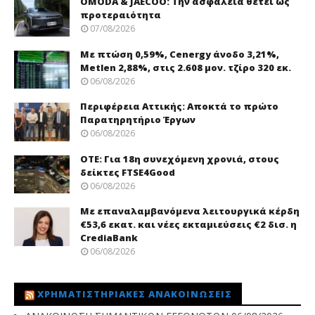
OMODA & JAECOO: Την ασφάλεια θέτει ως
προτεραιότητα
07/08/2026
Με πτώση 0,59%, Cenergy άνοδο 3,21%,
Metlen 2,88%, στις 2.608 μον. τζίρο 320 εκ.
06/08/2026
Περιφέρεια Αττικής: Αποκτά το πρώτο
Παρατηρητήριο Έργων
06/08/2026
ΟΤΕ: Για 18η συνεχόμενη χρονιά, στους
δείκτες FTSE4Good
06/08/2026
Με επαναλαμβανόμενα λειτουργικά κέρδη
€53,6 εκατ. και νέες εκταμιεύσεις €2 δισ. η
CrediaBank
06/08/2026
ΧΡΗΜΑΤΙΣΤΗΡΙΑΚΈΣ ΑΝΑΚΟΙΝΏΣΕΙΣ