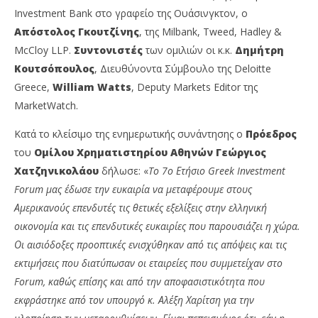
Investment Bank στο γραφείο της Ουάσινγκτον, ο
Απόστολος Γκουτζίνης
, της Milbank, Tweed, Hadley &
McCloy LLP.
Συντονιστές
των ομιλιών οι κ.κ.
Δημήτρη
Κουτσόπουλος
, Διευθύνοντα Σύμβουλο της Deloitte
Greece,
William Watts
, Deputy Markets Editor της
MarketWatch.
Κατά το κλείσιμο της ενημερωτικής συνάντησης ο
Πρόεδρος
του
Ομίλου Χρηματιστηρίου Αθηνών Γεώργιος
Χατζηνικολάου
δήλωσε: «
To 7o Ετήσιο Greek Investment
Forum μας έδωσε την ευκαιρία να μεταφέρουμε στους
Αμερικανούς επενδυτές τις θετικές εξελίξεις στην ελληνική
οικονομία και τις επενδυτικές ευκαιρίες που παρουσιάζει η χώρα.
Οι αισιόδοξες προοπτικές ενισχύθηκαν από τις απόψεις και τις
εκτιμήσεις που διατύπωσαν οι εταιρείες που συμμετείχαν στο
Forum, καθώς επίσης και από την αποφασιστικότητα που
εκφράστηκε από τον υπουργό κ. Αλέξη Χαρίτση για την