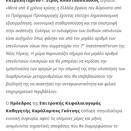
Επιμελητηρίου
κ.
Σίμος Αναστασόπουλος
δήλωσε:
«Μετά από 8 χρόνια κρίσης η Ελλάδα βγαίνει τον Αύγουστο από
το Πρόγραμμα Προσαρμογής έχοντας επιτύχει δημοσιονομική
εξισορρόπηση, οικονομική σταθεροποίηση και την επιστροφή
στην ανάπτυξη. Ευλόγως το ενδιαφέρον των διεθνών επενδυτών
είναι αυξημένο όπως φάνηκε και από τον μεγάλο αριθμό των
ο
επενδυτικών οίκων που συμμετείχαν στο 7
Investment
Forum της
Νέας Υόρκης. Η χώρα παρουσιάζει σήμερα ένα μεγάλο αριθμό
επενδυτικών ευκαιριών και θα μπορέσει να κερδίσει την
εμπιστοσύνη των αγορών με την επιμονή της στην υλοποίηση των
διαρθρωτικών μεταρρυθμίσεων που θα επιβεβαιώσουν την
βούλησή της να ανακτήσει την ανταγωνιστικότητα και φιλικό
επιχειρηματικό περιβάλλον»
.
Ο
Πρόεδρος
της
Επιτροπής Κεφαλαιαγοράς
Καθηγητής Χαράλαμπος Γκότσης
εστίασε στην
ιδιαίτερα
ευνοϊκή συγκυρία, αφού τις επόμενες μέρες και μήνες
αναμένονται σημαντικές αποφάσεις που θα διαμορφώσουν το