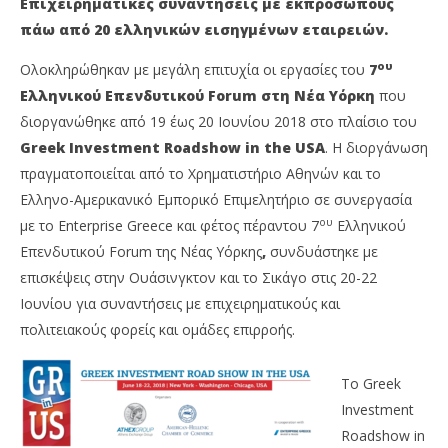
Επιχειρηματικές συναντήσεις με εκπροσώπους
πάω από 20 ελληνικών εισηγμένων εταιρειών.
ου
Ολοκληρώθηκαν με μεγάλη επιτυχία οι εργασίες του
7
Ελληνικού Επενδυτικού Forum στη Νέα Υόρκη
που
διοργανώθηκε από 19 έως 20 Ιουνίου 2018 στο πλαίσιο του
Greek Investment Roadshow in the USA
. Η διοργάνωση
πραγματοποιείται από το Χρηματιστήριο Αθηνών και το
Ελληνο-Αμερικανικό Εμπορικό Επιμελητήριο σε συνεργασία
ου
με το Enterprise Greece και φέτος πέραντου 7
Ελληνικού
NOW VIEWING
Επενδυτικού Forum της Νέας Υόρκης
,
συνδυάστηκε με
Ολοκληρώθηκε το 7ο Ελληνικό Επενδυτικό Forum
OM
επισκέψεις στην Ουάσινγκτον και το Σικάγο στις 20-22
στη Νέα Υόρκη
πρ
Ιουνίου για συναντήσεις με επιχειρηματικούς και
22/06/2018
22/
πολιτειακούς φορείς και ομάδες επιρροής.
Metoxes
M
Online
Onl
Το Greek
Investment
Roadshow in