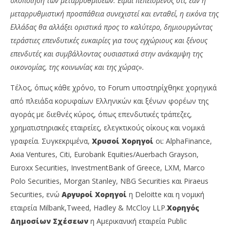
υλοποίηση των μεταρρυθμίσεων. Είμαι πεπεισμένος ότι, εάν η
μεταρρυθμιστική προσπάθεια συνεχιστεί και ενταθεί, η εικόνα της
Ελλάδας θα αλλάξει οριστικά προς το καλύτερο, δημιουργώντας
τεράστιες επενδυτικές ευκαιρίες για τους εγχώριους και ξένους
επενδυτές και συμβάλλοντας ουσιαστικά στην ανάκαμψη της
οικονομίας, της κοινωνίας και της χώρας».
Τέλος, όπως κάθε χρόνο, το Forum υποστηρίχθηκε χορηγικά
από πλειάδα κορυφαίων Ελληνικών και ξένων φορέων της
αγοράς με διεθνές κύρος, όπως επενδυτικές τράπεζες,
χρηματιστηριακές εταιρείες, ελεγκτικούς οίκους και νομικά
γραφεία. Συγκεκριμένα,
Χρυσοί Χορηγοί
οι: AlphaFinance,
Axia Ventures, Citi, Eurobank Equities/Auerbach Grayson,
Euroxx Securities, InvestmentΒank of Greece, LXM, Marco
Polo Securities, Morgan Stanley, ΝΒG Securities και Piraeus
Securities, ενώ
Αργυροί Χορηγοί
η Deloitte και η νομική
εταιρεία Milbank,Tweed, Hadley & McCloy LLP.
Χορηγός
Δημοσίων Σχέσεων
η Αμερικανική εταιρεία Public