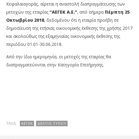
Κεφαλαιαγοράς, αίρεται η αναστολή διαπραγμάτευσης των
μετοχών της εταιρίας
“ΑΕΓΕΚ Α.Ε.”
, από σήμερα
Πέμπτη 25
Οκτωβρίου 2018
, δεδομένου ότι η εταιρία προέβη σε
δημοσίευση της ετήσιας οικονομικής έκθεσης της χρήσης 2017
και ακολούθως της εξαμηνιαίας οικονομικής έκθεσης της
περιόδου 01.01-30.06.2018.
Από την ίδια ημερομηνία, οι μετοχές της εταιρίας θα
διαπραγματεύονται στην Κατηγορία Επιτήρησης.
NOW VIEWING
Δελτίο Τύπου: Άρση αναστολής
Ν.
διαπραγμάτευσης των μετοχών της εταιρίας
πρ
«ΑΕΓΕΚ Α.Ε.»
26/
26/10/2018
p
pressroom
TAGS:
ΑΕΓΕΚ
ΔΕΛΤΊΟ ΤΎΠΟΥ