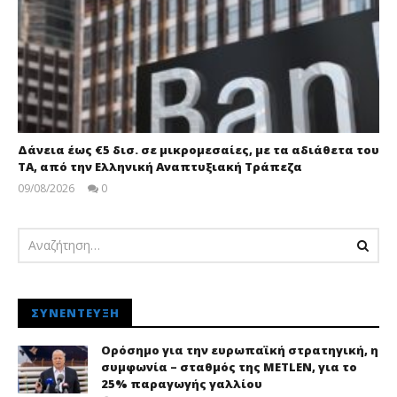
Δάνεια έως €5 δισ. σε μικρομεσαίες, με τα αδιάθετα του
ΤΑ, από την Ελληνική Αναπτυξιακή Τράπεζα
09/08/2026
0
pressroom
ΣΥΝΈΝΤΕΥΞΗ
Ορόσημο για την ευρωπαϊκή στρατηγική, η
συμφωνία – σταθμός της METLEN, για το
25% παραγωγής γαλλίου