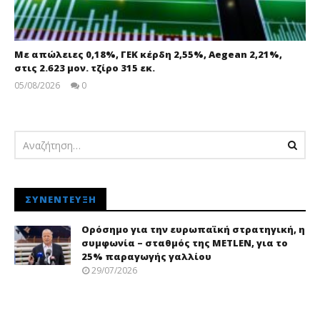
Με απώλειες 0,18%, ΓΕΚ κέρδη 2,55%, Aegean 2,21%,
στις 2.623 μον. τζίρο 315 εκ.
05/08/2026
0
pressroom
ΣΥΝΈΝΤΕΥΞΗ
Ορόσημο για την ευρωπαϊκή στρατηγική, η
συμφωνία – σταθμός της METLEN, για το
25% παραγωγής γαλλίου
29/07/2026