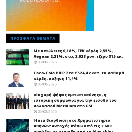
ΠΡΌΣΦΑΤΑ ΘΈΜΑΤΑ
Με απώλειες 0,18%, ΓΕΚ κέρδη 2,55%,
Aegean 2,21%, στις 2.623 μον. τζίρο 315 εκ.
05/08/2026
Coca-Cola HBC: Στα €524,4 εκατ. τα καθαρά
κέρδη, αύξηση 11,4%
05/08/2026
«Ισχυρή ψήφος εμπιστοσύνης», η
ιστορική συμφωνία για την είσοδο του
κολοσσού Meridiam στο GSI
05/08/2026
Ήπια διόρθωση στο Χρηματιστήριο
Αθηνών: Αντοχές πάνω από τις 2.600
μονάδες με στήριξη από τα blue chips