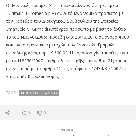
Οι Μινωικές Γραμμές Α.Ν.Ε. ανακοινώνουν ότι η εταιρεία
(Grimaldi Euromed S.p.A) συνδεόμενο νομικό πρόσωπο με
τον Πρόεδρο του Διοικητικού Συμβουλίου της Εταιρείας
Emanuele G. Grimaldi (υπόχρεο πρόσωπο με βάση το άρθρο
13 του Ν.3340/2005), προέβη στις 23/10/2018 σε αγορά 4.000
κοινών ονομαστικών μετοχών των Μινωικών Γραμμών
συνολικής αξίας ευρώ 9.600,00. H παρούσα γίνεται σύμφωνα
με το Ν.3556/2007 (άρθρο 3, (ιστ), (ββ), και άρθρο 21) και σε
συνδυασμό με το άρθρο 11 της απόφασης 1/434/3.7.2007 της
NOW VIEWING
Επιτροπής Κεφαλαιαγοράς.
Μινωικές Γραμμές: Αγορά 4.000 μετοχών από
Με
Grimaldi Euromed S.p.A
2,2
TAGS:
ΜΙΝΩΪΚΈΣ ΓΡΑΜΜΈΣ
26/10/2018
26/
pressroom
p
0
0
PREVIOUS