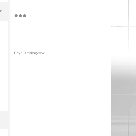
Πηγή: TradingView
«Ισχυρή ψήφος εμπιστοσύνης»,
η ιστορική συμφωνία για την
είσοδο του κολοσσού Meridiam
στο GSI
02/11/2018
pressroom