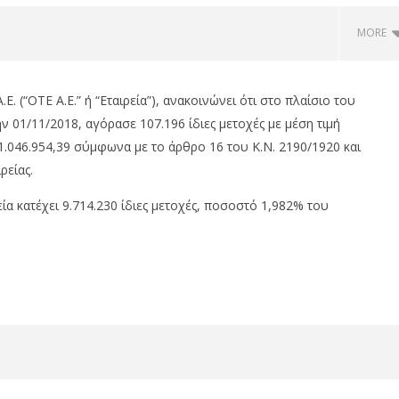
MORE
 (“ΟΤΕ Α.Ε.” ή “Εταιρεία”), ανακοινώνει ότι στο πλαίσιο του
01/11/2018, αγόρασε 107.196 ίδιες μετοχές με μέση τιμή
€1.046.954,39 σύμφωνα με το άρθρο 16 του Κ.Ν. 2190/1920 και
ρείας.
α κατέχει 9.714.230 ίδιες μετοχές, ποσοστό 1,982% του
ιες 0,18%, ΓΕΚ κέρδη
Coca-Cola HBC: Στα €524,4 εκατ.
gean 2,21%, στις 2.623
τα καθαρά κέρδη, αύξηση 11,4%
ο 315 εκ.
02/11/2018
pressroom
om