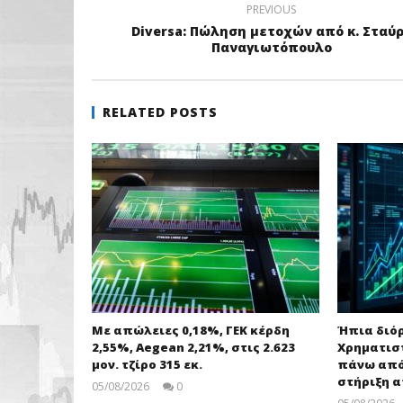
PREVIOUS
Diversa: Πώληση μετοχών από κ. Σταύ
Παναγιωτόπουλο
RELATED POSTS
Με απώλειες 0,18%, ΓΕΚ κέρδη
Ήπια διό
2,55%, Aegean 2,21%, στις 2.623
Χρηματισ
μον. τζίρο 315 εκ.
πάνω από 
στήριξη α
05/08/2026
0
pressroom