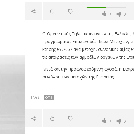
0
0
O Οργανισμός Τηλεπικοινωνιών της Ελλάδος Α.Ε.
Προγράμματος Επαναγοράς Ιδίων Μετοχών, την 
κτήσης €9,7667 ανά μετοχή, συνολικής αξίας 
τις αποφάσεις των αρμοδίων οργάνων της Εται
Μετά και την προαναφερόμενη αγορά, η Εταιρεί
NOW VIEWING
συνόλου των μετοχών της Εταιρείας.
ΟΤΕ: Αγορά 107.196 ιδίων
Με απώλε
μετοχών
2,55%, Ae
TAGS:
ΟΤΕ
μον. τζίρ
02/11/2018
pressroom
02/11/2018
pressro
0
0