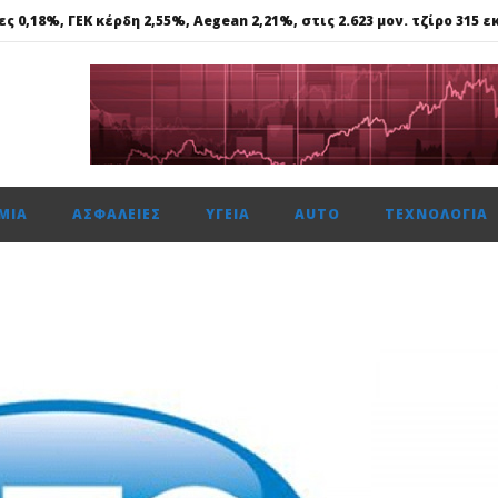
 0,18%, ΓΕΚ κέρδη 2,55%, Aegean 2,21%, στις 2.623 μον. τζίρο 315 εκ
Στα €524,4 εκατ. τα καθαρά κέρδη, αύξηση 11,4%
ήφος εμπιστοσύνης», η ιστορική συμφωνία για την είσοδο του κο
ΕΤΟΧΩΝ (ΚΟ): Αγορά ιδίων μετοχών
ΜΊΑ
ΑΣΦΆΛΕΙΕΣ
ΥΓΕΊΑ
AUTO
ΤΕΧΝΟΛΟΓΊΑ
 0,18%, ΓΕΚ κέρδη 2,55%, Aegean 2,21%, στις 2.623 μον. τζίρο 315 εκ