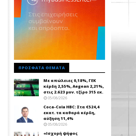
ΠΡΌΣΦΑΤΑ ΘΈΜΑΤΑ
Με απώλειες 0,18%, ΓΕΚ
κέρδη 2,55%, Aegean 2,21%,
στις 2.623 μον. τζίρο 315 εκ.
05/08/2026
Coca-Cola HBC: Στα €524,4
εκατ. τα καθαρά κέρδη,
αύξηση 11,4%
05/08/2026
«Ισχυρή ψήφος