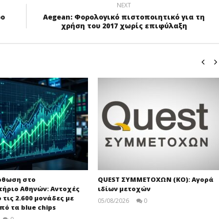
NEXT
ρο
Aegean: Φορολογικό πιστοποιητικό για τη
χρήση του 2017 χωρίς επιφύλαξη
ρθωση στο
QUEST ΣΥΜΜΕΤΟΧΩΝ (ΚΟ): Αγορά
τήριο Αθηνών: Αντοχές
ιδίων μετοχών
τις 2.600 μονάδες με
05/08/2026
0
πό τα blue chips
press-
room