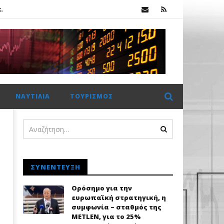
.
λοσσού Meridiam στο GSI
Ήπια διόρθωση στο Χρηματιστήριο Αθηνών: Αντοχές πάνω από τις 2.600 μονάδες με στήριξη από τα blue chips
ΝΑΥΤΙΛΊΑ
ΤΟΥΡΙΣΜΌΣ
.
ΣΥΝΈΝΤΕΥΞΗ
Ορόσημο για την
ευρωπαϊκή στρατηγική, η
συμφωνία – σταθμός της
METLEN, για το 25%