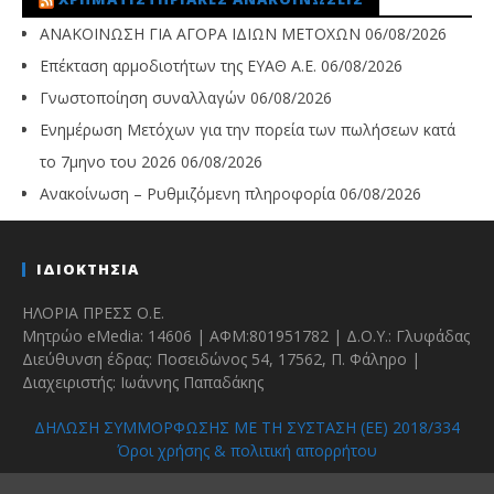
ΑΝΑΚΟΙΝΩΣΗ ΓΙΑ ΑΓΟΡΑ ΙΔΙΩΝ ΜΕΤΟΧΩΝ
06/08/2026
Επέκταση αρμοδιοτήτων της ΕΥΑΘ Α.Ε.
06/08/2026
Γνωστοποίηση συναλλαγών
06/08/2026
Ενημέρωση Μετόχων για την πορεία των πωλήσεων κατά
το 7μηνο του 2026
06/08/2026
Ανακοίνωση – Ρυθμιζόμενη πληροφορία
06/08/2026
ΙΔΙΟΚΤΗΣΙΑ
ΗΛΟΡΙΑ ΠΡΕΣΣ Ο.Ε.
Μητρώο eMedia: 14606 | ΑΦΜ:801951782 | Δ.Ο.Υ.: Γλυφάδας
Διεύθυνση έδρας: Ποσειδώνος 54, 17562, Π. Φάληρο |
Διαχειριστής: Ιωάννης Παπαδάκης
ΔΗΛΩΣΗ ΣΥΜΜΟΡΦΩΣΗΣ ΜΕ ΤΗ ΣΥΣΤΑΣΗ (ΕΕ) 2018/334
Όροι χρήσης & πολιτική απορρήτου