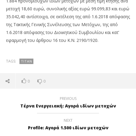
1.884 προνομιούχων ιδίων μετοχών με μέση τιμή κτήσης ανά
μετοχή 18,60 ευρώ, συνολικής αξίας ευρώ 99.099,83 και ευρώ
35.042,40 αντίστοιχα, σε εκτέλεση της από 1.6.2018 απόφασης
της Τακτικής Γενικής Συνέλευσης των Μετόχων, της από
1.6.2018 απόφασης του Διοικητικού Συμβουλίου και κατ’
εφαρμογή του άρθρου 16 του Κ.Ν. 2190/1920.
NOW VIEWING
Τιτάν: Αγορά ιδίων μετοχών
ΟΤ
TAGS:
ΤΙΤΆΝ
FT
12/11/2018
pressroom
12/
p
0
0
PREVIOUS
Τέρνα Ενεργειακή: Αγορά ιδίων μετοχών
NEXT
Profile: Αγορά 1.500 ιδίων μετοχών