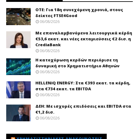
ΟΤΕ: Για 18η συνεχόμενη χρονιά, στους
δείκτες FTSE4Good
06/08/2026
Με επαναλαμβανόμενα λειτουργικά κέρδη
€53,6 εκατ. και νέες εκταμιεύσεις €2 δισ. η
CrediaBank
06/08/2026
Η κατοχύρωση κερδών περιόρισε τη
δυναμική στο Χρηματιστήριο Αθηνών
06/08/2026
HELLENiQ ENERGY: Στα €393 εκατ. τα κέρδη,
στα €734 εκατ. τα EBITDA
06/08/2026
ΔΕΗ: Με ισχυρές επιδόσεις και EBITDA στα
€1,2 δισ.
06/08/2026
ΧΡΗΜΑΤΙΣΤΗΡΙΑΚΈΣ ΑΝΑΚΟΙΝΏΣΕΙΣ