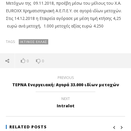
Μετόχων της 09.11.2018, προέβη μέσω του μέλους του Χ.Α.
EUROXX Χρηματιστηριακή Α.Ε.Π.Ε.Υ. σε αγορά ιδίων μετοχών.
Στις 14.12.2018 η Εταιρεία αγόρασε με μέση τιμή κτήσης 4,25
ευρώ ανά μετοχή, 1.000 μετοχές αξίας ευρώ 4.250
TAGS:
ΙΚΤΊΝΟΣ ΕΛΛΆΣ
NOW VIEWING
0
0
Ικτίνος: Αγορά 1.000 ιδίων μετοχών
Co
τη
17/12/2018
PREVIOUS
pressroom
17/
ΤΕΡΝΑ Ενεργειακή: Αγορά 33.000 ιδίων μετοχών
p
NEXT
Intralot
RELATED POSTS