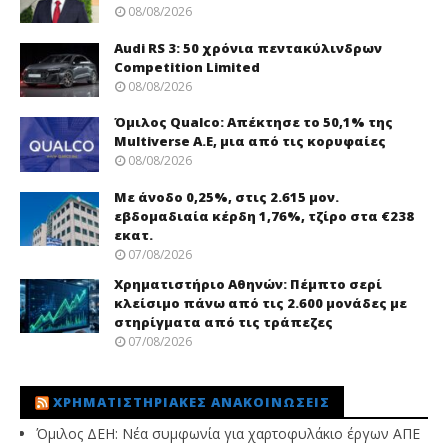
08/08/2026
Audi RS 3: 50 χρόνια πεντακύλινδρων
Competition Limited
08/08/2026
Όμιλος Qualco: Απέκτησε το 50,1% της
Multiverse A.E, μια από τις κορυφαίες
08/08/2026
Με άνοδο 0,25%, στις 2.615 μον.
εβδομαδιαία κέρδη 1,76%, τζίρο στα €238
εκατ.
07/08/2026
Χρηματιστήριο Αθηνών: Πέμπτο σερί
κλείσιμο πάνω από τις 2.600 μονάδες με
στηρίγματα από τις τράπεζες
07/08/2026
ΧΡΗΜΑΤΙΣΤΗΡΙΑΚΈΣ ΑΝΑΚΟΙΝΏΣΕΙΣ
Όμιλος ΔΕΗ: Νέα συμφωνία για χαρτοφυλάκιο έργων ΑΠΕ