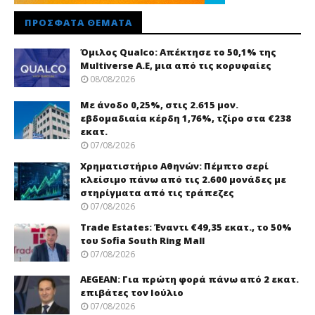
ΠΡΌΣΦΑΤΑ ΘΈΜΑΤΑ
Όμιλος Qualco: Απέκτησε το 50,1% της
Multiverse A.E, μια από τις κορυφαίες
08/08/2026
Με άνοδο 0,25%, στις 2.615 μον.
εβδομαδιαία κέρδη 1,76%, τζίρο στα €238
εκατ.
07/08/2026
Χρηματιστήριο Αθηνών: Πέμπτο σερί
κλείσιμο πάνω από τις 2.600 μονάδες με
στηρίγματα από τις τράπεζες
07/08/2026
Trade Εstates: Έναντι €49,35 εκατ., το 50%
του Sofia South Ring Mall
07/08/2026
AEGEAN: Για πρώτη φορά πάνω από 2 εκατ.
επιβάτες τον Ιούλιο
07/08/2026