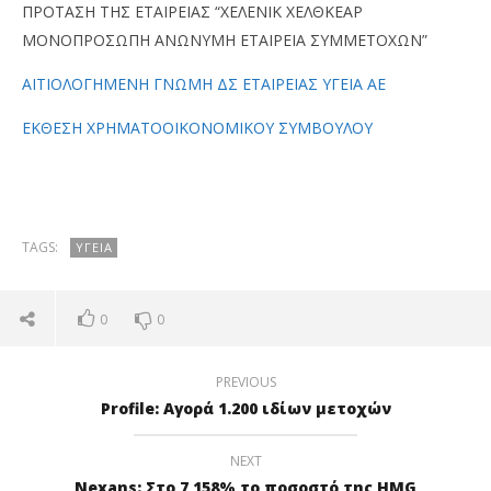
ΠΡΟΤΑΣΗ ΤΗΣ ΕΤΑΙΡΕΙΑΣ “ΧΕΛΕΝΙΚ ΧΕΛΘΚΕΑΡ
ΜΟΝΟΠΡΟΣΩΠΗ ΑΝΩΝΥΜΗ ΕΤΑΙΡΕΙΑ ΣΥΜΜΕΤΟΧΩΝ”
ΑΙΤΙΟΛΟΓΗΜΕΝΗ ΓΝΩΜΗ ΔΣ ΕΤΑΙΡΕΙΑΣ ΥΓΕΙΑ ΑΕ
ΕΚΘΕΣΗ ΧΡΗΜΑΤΟΟΙΚΟΝΟΜΙΚΟΥ ΣΥΜΒΟΥΛΟΥ
NOW VIEWING
Υγεία
Όμ
A.
31/12/2018
pressroom
31/
TAGS:
ΥΓΕΙΑ
p
0
0
PREVIOUS
Profile: Αγορά 1.200 ιδίων μετοχών
NEXT
Nexans: Στο 7,158% το ποσοστό της HMG