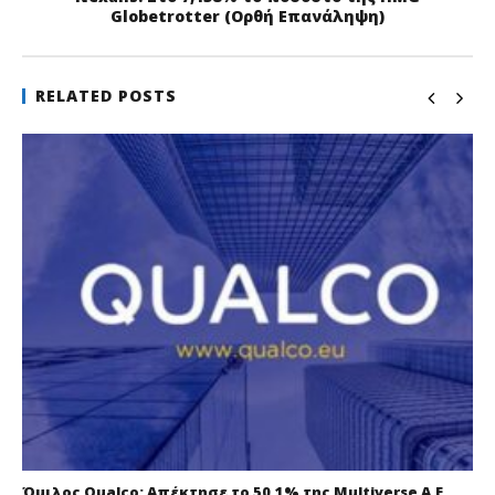
Globetrotter (Ορθή Επανάληψη)
RELATED POSTS
Όμιλος Qualco: Απέκτησε το 50,1% της Multiverse A.E,