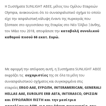
Η Συστήματα SUNLIGHT ΑΒΕΕ, μέλος του Ομίλου Εταιρειών
Olympia, ανακοινώνει ότι το συνασφαλιστικό σχήμα το οποίο
είχε την ασφαλιστική κάλυψη έναντι της πυρκαγιάς που
ξέσπασε στο εργοστάσιο της Εταιρίας στο Νέο Όλβιο Ξάνθης,
τον Μάιο του 2018, αποφάσισε την
καταβολή συνολικού
καθαρού ποσού 66 εκατ. Ευρώ
.
NOW VIEWING
Συστήματα Sunlight: Αποζημείωση
OM
πρ
31/01/2019
Με αφορμή την απόφαση αυτή, η Συστήματα SUNLIGHT ΑΒΕΕ
pressroom
31/
εκφράζει τις
ευχαριστίες
της σε όλα τα μέλη του
p
συνασφαλιστικού σχήματος και συγκεκριμένα στις
εταιρείες
ERGO AAE, ΕΥΡΩΠΗ, INTERAMERICAN, GENERALI
HELLAS AAE, EUROLIFE ERB AEΓΑ, INTERASCO, OΡΙΖΩΝ
και ΕΥΡΩΠΑΪΚΗ ΠΙΣΤΗ
και την μεσίτρια
ασφαλίσεων
AON
,
για την άψογη συνεργασία, την