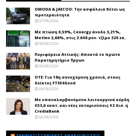
OMODA & JAECOO: Την ασφάλεια θέτει ως
προτεραιότητα
07/08/2026
Με πτώση 0,59%, Cenergy άνοδο 3,21%,
Metlen 2,88%, στις 2.608 μον. τζίρο 320 εκ.
06/08/2026
Περιφέρεια Αττικής: Αποκτά το πρώτο
Παρατηρητήριο Έργων
06/08/2026
ΟΤΕ: Για 18η συνεχόμενη χρονιά, στους
δείκτες FTSE4Good
06/08/2026
Με επαναλαμβανόμενα λειτουργικά κέρδη
€53,6 εκατ. και νέες εκταμιεύσεις €2 δισ. η
CrediaBank
06/08/2026
ΧΡΗΜΑΤΙΣΤΗΡΙΑΚΈΣ ΑΝΑΚΟΙΝΏΣΕΙΣ