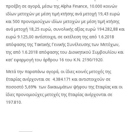
προέβη σε αγορά, μέσω της Alpha Finance, 10.000 κοινών
ιδίων μετοχών με μέση τιμή κτήσης ανά μετοχή 19,43 ευρώ
και 500 προνομιούχων ιδίων μετοχών με μέση τιμή κτήσης
ανά μετοχή 18,25 ευρώ, συνολικής αξίας ευρώ 194.282,88 και
ευρώ 9.125,00 αντίστοιχα, σε εκτέλεση της από 1.6.2018
απόφασης της Τακτικής Γενικής Συνέλευσης των Μετόχων,
της από 1.6.2018 απόφασης του Διοικητικού Συμβουλίου και
NOW VIEWING
κατ’ εφαρμογή του άρθρου 16 του Κ.Ν. 2190/1920.
Τιτάν: Στο 5,69% το ποσοστό ιδίων μετοχών
Με
Μετά την παραπάνω αγορά, οι ίδιες κοινές μετοχές της
τζ
04/01/2019
Εταιρίας ανέρχονται σε 4.384.171 και αντιστοιχούν σε
pressroom
04/
p
ποσοστό 5,69% των δικαιωμάτων ψήφου της Εταιρίας και οι
ίδιες προνομιούχες μετοχές της Εταιρίας ανέρχονται σε
197.810.