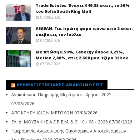
Trade Εstates: Έναντι €49,35 εκατ., το 50%
του Sofia South Ring Mall
07/08/2026
AEGEAN: Για πρώτη φορά πάνω από 2 εκατ.
επιβάτες τον Ιούλιο
07/08/2026
Με πτώση 0,59%, Cenergy άνοδο 3,21%,
Metlen 2,88%, στις 2.608 μον. τζίρο 320 εκ.
07/08/2026
ΧΡΗΜΑΤΙΣΤΗΡΙΑΚΈΣ ΑΝΑΚΟΙΝΏΣΕΙΣ
Ανακοίνωση Πληρωμής Μερίσματος Χρήσης 2025
07/08/2026
ΑΠΟΚΤΗΣΗ ΙΔΙΩΝ ΜΕΤΟΧΩΝ
07/08/2026
ΕΛ. Δ. ΜΟΥΖΑΚΗΣ Α.Ε.Β.Ε.Μ. & Ε. 10 - 08 - 2026
07/08/2026
Ημερομηνία Ανακοίνωσης Οικονομικών Αποτελεσμάτων
1ου Εξαμήνου 2026
07/08/2026