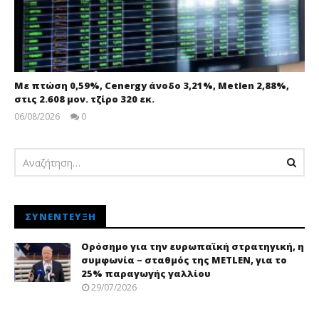
Με πτώση 0,59%, Cenergy άνοδο 3,21%, Metlen 2,88%,
στις 2.608 μον. τζίρο 320 εκ.
06/08/2026
0
pressroom
ΣΥΝΈΝΤΕΥΞΗ
Ορόσημο για την ευρωπαϊκή στρατηγική, η
συμφωνία – σταθμός της METLEN, για το
25% παραγωγής γαλλίου
29/07/2026