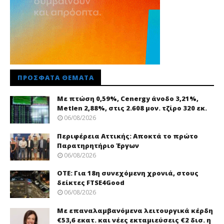
ΠΡΌΣΦΑΤΑ ΘΈΜΑΤΑ
Με πτώση 0,59%, Cenergy άνοδο 3,21%,
Metlen 2,88%, στις 2.608 μον. τζίρο 320 εκ.
06/08/2026
Περιφέρεια Αττικής: Αποκτά το πρώτο
Παρατηρητήριο Έργων
06/08/2026
ΟΤΕ: Για 18η συνεχόμενη χρονιά, στους
δείκτες FTSE4Good
06/08/2026
Με επαναλαμβανόμενα λειτουργικά κέρδη
€53,6 εκατ. και νέες εκταμιεύσεις €2 δισ. η