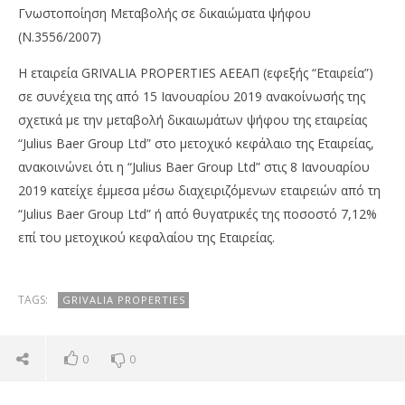
Γνωστοποίηση Μεταβολής σε δικαιώματα ψήφου
(Ν.3556/2007)
Η εταιρεία GRIVALIA PROPERTIES AΕΕΑΠ (εφεξής “Εταιρεία”)
σε συνέχεια της από 15 Ιανουαρίου 2019 ανακοίνωσής της
σχετικά με την μεταβολή δικαιωμάτων ψήφου της εταιρείας
“Julius Baer Group Ltd” στο μετοχικό κεφάλαιο της Εταιρείας,
ανακοινώνει ότι η “Julius Baer Group Ltd” στις 8 Ιανουαρίου
2019 κατείχε έμμεσα μέσω διαχειριζόμενων εταιρειών από τη
“Julius Baer Group Ltd” ή από θυγατρικές της ποσοστό 7,12%
NOW VIEWING
επί του μετοχικού κεφαλαίου της Εταιρείας.
Grivalia Properties: Γνωστοποίηση Μεταβολής σε
Με
δικαιώματα ψήφου
2,8
22/01/2019
22/
TAGS:
GRIVALIA PROPERTIES
pressroom
p
0
0