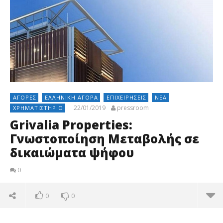
ΑΓΟΡΈΣ
ΕΛΛΗΝΙΚΉ ΑΓΟΡΆ
ΕΠΙΧΕΙΡΉΣΕΙΣ
ΝΈΑ
22/01/2019
pressroom
ΧΡΗΜΑΤΙΣΤΉΡΙΟ
Grivalia Properties:
Γνωστοποίηση Μεταβολής σε
δικαιώματα ψήφου
0
0
0