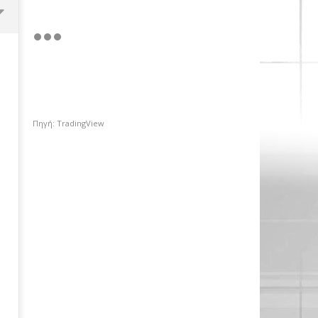
Πηγή: TradingView
ΔΕΗ: Με ισχυρές επιδόσεις και
EBITDA στα €1,2 δισ.
21/02/2019
pressroom