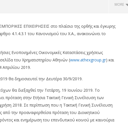
MORE
ΜΠΟΡΙΚΕΣ ΕΠΙΧΕΙΡΗΣΕΙΣ στο πλαίσιο της ορθής και έγκυρης
ρο 4.1.4.3.1 του Κανονισμού του Χ.Α., ανακοινώνει το
 Ετήσιες Ενοποιημένες Οικονομικές Καταστάσεις χρήσεως
οσελίδα του Χρηματιστηρίου Αθηνών (
www.athexgroup.gr
) και
4 Απριλίου 2019.
 18η συνεχόμενη χρονιά,
HELLENiQ ENERGY: Στα €393 εκατ.
019 θα δημοσιευτεί την Δευτέρα 30/9/2019.
ίκτες FTSE4Good
τα κέρδη, στα €734 εκατ. τα
EBITDA
τόχων θα διεξαχθεί την Τετάρτη, 19 Ιουνίου 2019. Το
om
21/02/2019
λει πρόταση στην Ετήσια Τακτική Γενική Συνέλευση των
pressroom
 χρήση 2018. Σε περίπτωση που η Τακτική Γενική Συνέλευση
 από την προαναφερθείσα πρόταση του Διοικητικού
όντος και ενημέρωση του επενδυτικού κοινού με καινούρια