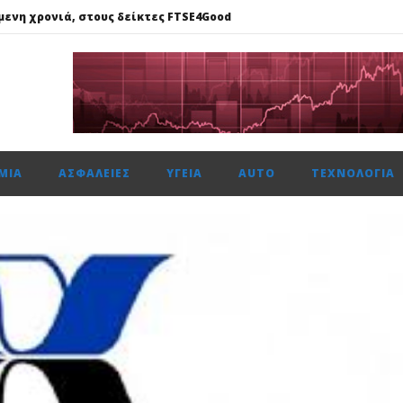
μενη χρονιά, στους δείκτες FTSE4Good
: Στα €393 εκατ. τα κέρδη, στα €734 εκατ. τα EBITDA
 επιδόσεις και EBITDA στα €1,2 δισ.
αραλαβή 7 ασθενοφόρων και εγκαίνια του ΚΥ Σοφάδων, σε Λαμία
 0,18%, ΓΕΚ κέρδη 2,55%, Aegean 2,21%, στις 2.623 μον. τζίρο 315 εκ
ΜΊΑ
ΑΣΦΆΛΕΙΕΣ
ΥΓΕΊΑ
AUTO
ΤΕΧΝΟΛΟΓΊΑ
μενη χρονιά, στους δείκτες FTSE4Good