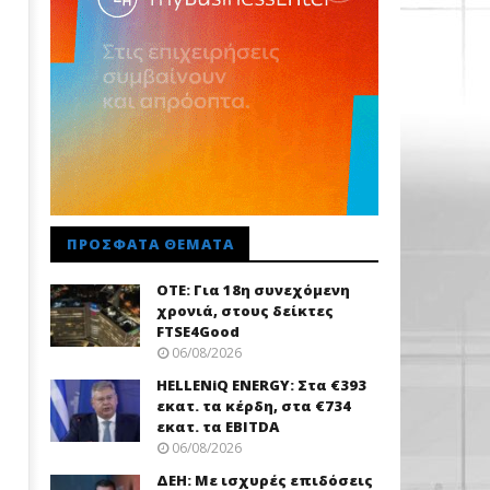
ΠΡΌΣΦΑΤΑ ΘΈΜΑΤΑ
ΟΤΕ: Για 18η συνεχόμενη
χρονιά, στους δείκτες
FTSE4Good
06/08/2026
HELLENiQ ENERGY: Στα €393
εκατ. τα κέρδη, στα €734
εκατ. τα EBITDA
06/08/2026
ΔΕΗ: Με ισχυρές επιδόσεις