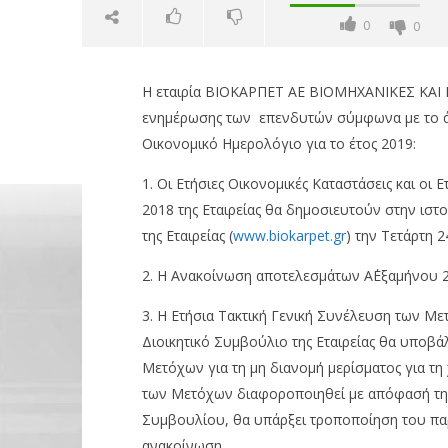
0
0
Η εταιρία ΒΙΟΚΑΡΠΕΤ ΑΕ ΒΙΟΜΗΧΑΝΙΚΕΣ ΚΑΙ Ε
ενημέρωσης των επενδυτών σύμφωνα με το άρθ
Οικονομικό Ημερολόγιο για το έτος 2019:
1. Οι Ετήσιες Οικονομικές Καταστάσεις και οι
2018 της Εταιρείας θα δημοσιευτούν στην ιστ
NOW VIEWING
της Εταιρείας (
www.biokarpet.gr
) την Τετάρτη 2
Βιοκαρπέτ: Ανακοίνωση
ΟΤΕ: Για
2. Η Ανακοίνωση αποτελεσμάτων Α΄Εξαμήνου 2
Οικονομικού Ημερολογίου
στους δε
21/02/2019
21/02/2019
3. Η Ετήσια Τακτική Γενική Συνέλευση των Με
pressroom
pressro
Διοικητικό Συμβούλιο της Εταιρείας θα υποβά
Μετόχων για τη μη διανομή μερίσματος για τη
των Μετόχων διαφοροποιηθεί με απόφασή της
Συμβουλίου, θα υπάρξει τροποποίηση του παρ
ανακοίνωση.