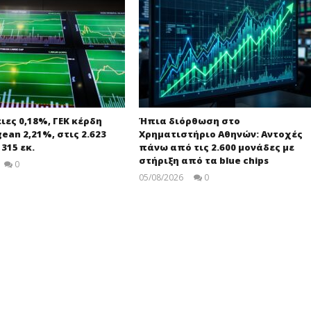
ες 0,18%, ΓΕΚ κέρδη
Ήπια διόρθωση στο
ean 2,21%, στις 2.623
Χρηματιστήριο Αθηνών: Αντοχές
 315 εκ.
πάνω από τις 2.600 μονάδες με
στήριξη από τα blue chips
0
pressroom
05/08/2026
0
Editors
Team