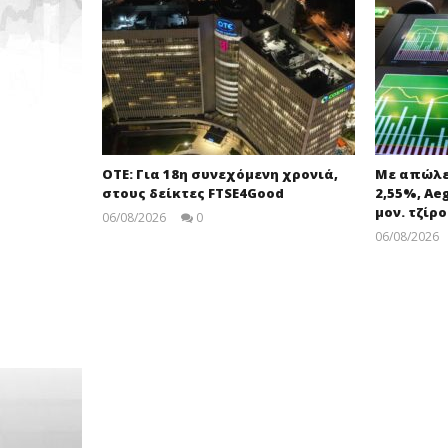
ΟΤΕ: Για 18η συνεχόμενη χρονιά,
Με απώλει
στους δείκτες FTSE4Good
2,55%, Aeg
μον. τζίρο
06/08/2026
0
pressroom
06/08/2026